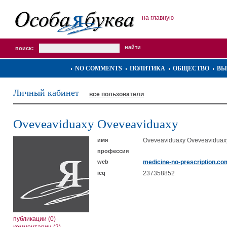
на главную
поиск:
NO COMMENTS
ПОЛИТИКА
ОБЩЕСТВО
ВЫ
Личный кабинет
все пользователи
Oveveaviduaxy Oveveaviduaxy
имя
Oveveaviduaxy Oveveaviduax
профессия
web
medicine-no-prescription.co
icq
237358852
публикации (0)