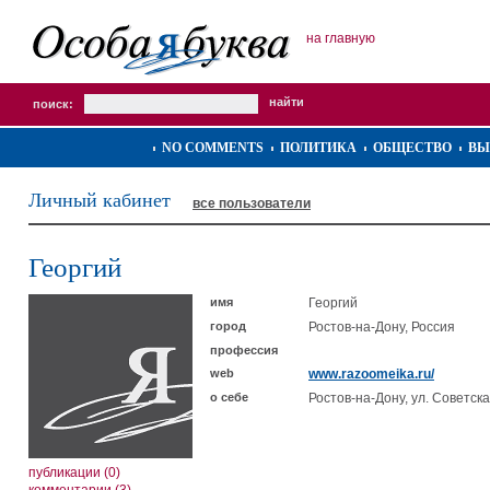
на главную
поиск:
NO COMMENTS
ПОЛИТИКА
ОБЩЕСТВО
ВЫ
Личный кабинет
все пользователи
Георгий
имя
Георгий
город
Ростов-на-Дону, Россия
профессия
web
www.razoomeika.ru/
о себе
Ростов-на-Дону, ул. Советска
публикации (0)