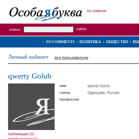
на главную
поиск:
NO COMMENTS
ПОЛИТИКА
ОБЩЕСТВО
ВЫ
Личный кабинет
все пользователи
qwerty Golub
имя
qwerty Golub
город
Одинцово, Россия
профессия
публикации (0)