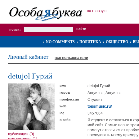
на главную
поиск:
NO COMMENTS
ПОЛИТИКА
ОБЩЕСТВО
ВЫ
Личный кабинет
все пользователи
detujol Гурий
имя
detujol Гурий
город
Ангуилья, Ангуилья
профессия
Студент
web
topsmusic.ru/
icq
3457664
о себе
Я студент и оставаться в х
мой сайт. Самые новые трек
помогут отвлечься от пробле
публикации (0)
последовать моему примеру.