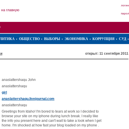
логин
на главную
паро
ЛИТИКА
ОБЩЕСТВО
ВЫБОРЫ
ЭКОНОМИКА
КОРРУПЦИЯ
СУД
ли
открыт: 11 сентября 2011
anaslattershaqu John
anaslattershaqu
girl
anaslattershaqu.livejournal.com
anaslattershaqu
Greetings from Idaho! I'm bored to tears at work so I decided to
browse your site on my iphone during lunch break. I really like
the info you present here and can't wait to take a look when I get
home. I'm shocked at how fast your blog loaded on my phone .