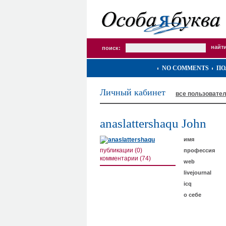
поиск:
NO COMMENTS
ПО
Личный кабинет
все пользовате
anaslattershaqu John
имя
публикации (0)
профессия
комментарии (74)
web
livejournal
icq
о себе