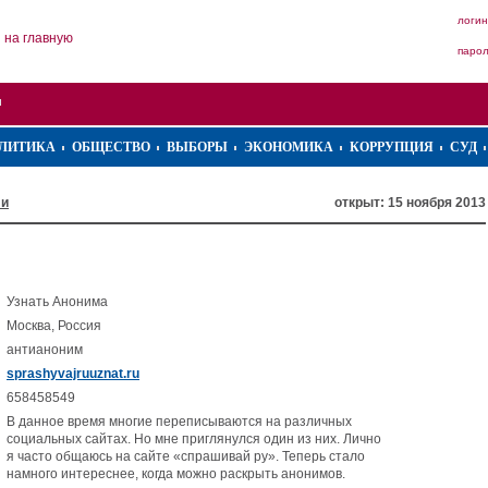
логин
на главную
паро
ЛИТИКА
ОБЩЕСТВО
ВЫБОРЫ
ЭКОНОМИКА
КОРРУПЦИЯ
СУД
ли
открыт: 15 ноября 2013
Узнать Анонима
Москва, Россия
антианоним
sprashyvajruuznat.ru
658458549
В данное время многие переписываются на различных
социальных сайтах. Но мне приглянулся один из них. Лично
я часто общаюсь на сайте «спрашивай ру». Теперь стало
намного интереснее, когда можно раскрыть анонимов.