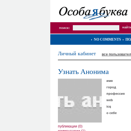
поиск:
NO COMMENTS
ПО
Личный кабинет
все пользовате
Узнать Анонима
имя
город
профессия
web
icq
о себе
публикации (0)