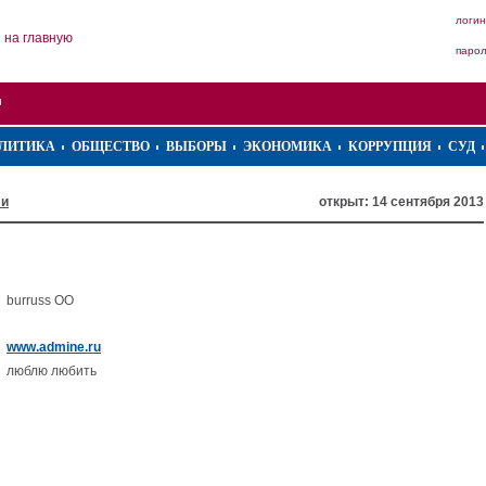
логин
на главную
паро
ЛИТИКА
ОБЩЕСТВО
ВЫБОРЫ
ЭКОНОМИКА
КОРРУПЦИЯ
СУД
ли
открыт: 14 сентября 2013
burruss OO
www.admine.ru
люблю любить