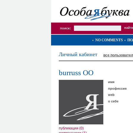
поиск:
NO COMMENTS
ПО
Личный кабинет
все пользовате
burruss OO
имя
профессия
web
о себе
публикации (0)