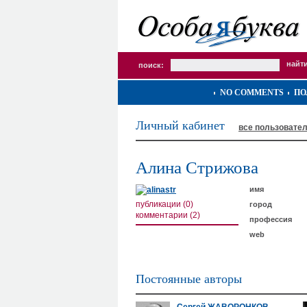
поиск:
NO COMMENTS
ПО
Личный кабинет
все пользовате
Алина Стрижова
имя
публикации (0)
город
комментарии (2)
профессия
web
Постоянные авторы