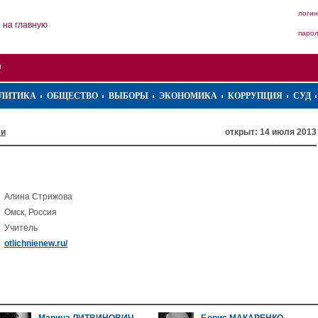
логин
на главную
паро
ЛИТИКА
ОБЩЕСТВО
ВЫБОРЫ
ЭКОНОМИКА
КОРРУПЦИЯ
СУД
ли
открыт: 14 июля 2013
Алина Стрижова
Омск, Россия
Учитель
otlichnienew.ru/