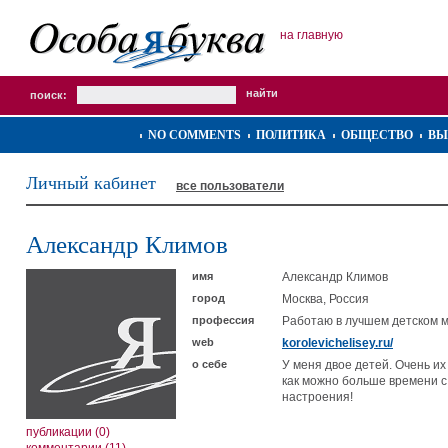
на главную
поиск:
NO COMMENTS
ПОЛИТИКА
ОБЩЕСТВО
ВЫ
Личный кабинет
все пользователи
Александр Климов
имя
Александр Климов
город
Москва, Россия
профессия
Работаю в лучшем детском 
web
korolevichelisey.ru/
о себе
У меня двое детей. Очень их
как можно больше времени с
настроения!
публикации (0)