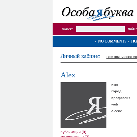
поиск:
NO COMMENTS
ПО
Личный кабинет
все пользовате
Alex
имя
город
профессия
web
о себе
публикации (0)