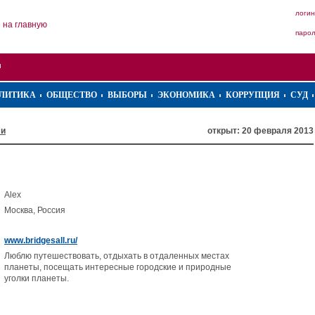
логин
на главную
паро
ЛИТИКА
ОБЩЕСТВО
ВЫБОРЫ
ЭКОНОМИКА
КОРРУПЦИЯ
СУД
ли
открыт: 20 февраля 2013
Alex
Москва, Россия
www.bridgesall.ru/
Люблю путешествовать, отдыхать в отдаленных местах
планеты, посещать интересные городские и природные
уголки планеты.