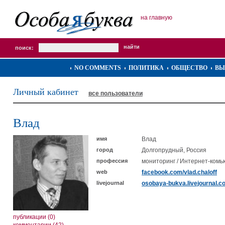
на главную
поиск:
NO COMMENTS
ПОЛИТИКА
ОБЩЕСТВО
ВЫ
Личный кабинет
все пользователи
Влад
имя
Влад
город
Долгопрудный, Россия
профессия
мониторинг / Интернет-ком
web
facebook.com/vlad.chaloff
livejournal
osobaya-bukva.livejournal.c
публикации (0)