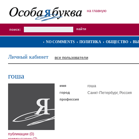
на главную
поиск:
NO COMMENTS
ПОЛИТИКА
ОБЩЕСТВО
ВЫ
Личный кабинет
все пользователи
гоша
имя
гоша
город
Санкт-Петербург, Россия
профессия
публикации (0)