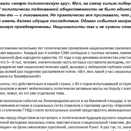
екали «новую политическую эру». Мол, на смену хилым либ
 У политически подкованной общественности не было едино
то-то — с ликованием. Но практически все признавали, что 
ет иметь далеко идущие последствия. Однако события минув
инимум преждевременны. Националисты так и не сумели ста
ротяжении нескольких лет политические проявления национализма заключал
ских маршах». Каждый раз 4 ноября СМИ сообщали о тысячах человек, прини
ященной Дню народного единства. От года к году динамика количества участн
, что 5—6 тыс. человек, значительную часть которых составляла молодежь, го
дождем во имя националистических идей, вызывал у либералов глубокую оза
ры всякий раз горделиво распрямляли плечи: «Вот, мол, какой у нас серьезны
ваков на Триумфальной!»
залось, что действительно в нашей стране, с 90-х годов испытывавшей острую
онализм и может мобилизовать политически активные массы на борьбу с клеп
чно, левых, но это уже отдельная тема…
м произошли события на Ленинградском шоссе и на Манежной площади, а чер
влиянием истерии в социальных сетях повалила к торговому центру «Европейс
р столичному ГУВД стоило колоссальных усилий предотвратить межнационал
ова перед обществом встал вопрос о политическом будущем русского национ
ичной молодежи оказалась очень чувствительна к национальной тематике, фо
ующих» на фоне омоновских оцеплений, заполонили Рунет. А раз так, то, значи