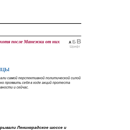
В
, хотя после Манежки от них
Б
А
Шрифт
ицы
али самой перспективной политической силой
но проявить себя в ходе акций протеста
вности и сейчас.
рывали Ленинградское шоссе и