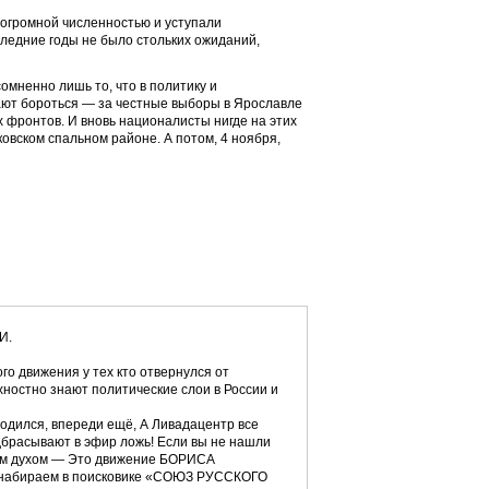
 огромной численностью и уступали
ледние годы не было стольких ожиданий,
омненно лишь то, что в политику и
ют бороться — за честные выборы в Ярославле
х фронтов. И вновь националисты нигде на этих
вском спальном районе. А потом, 4 ноября,
И.
го движения у тех кто отвернулся от
хностно знают политические слои в России и
одился, впереди ещё, А Ливадацентр все
одбрасывают в эфир ложь! Если вы не нашли
ким духом — Это движение БОРИСА
 набираем в поисковике «СОЮЗ РУССКОГО