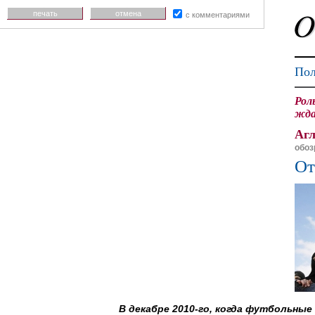
печать
отмена
с комментариями
Пол
Рол
жда
Аг
обоз
От
В декабре 2010-го, когда футбольны