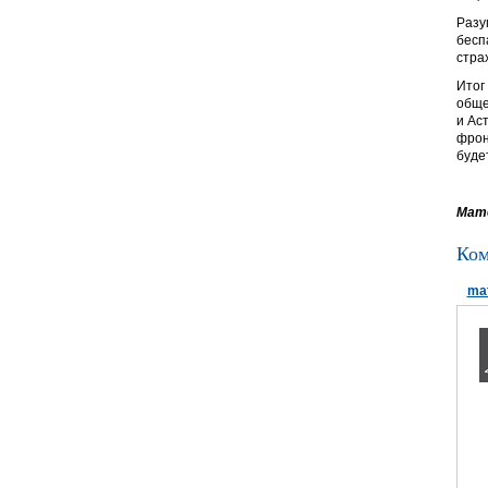
Разу
бесп
стра
Итог
обще
и Ас
фрон
буде
Мате
Ком
ma