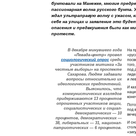
бунтовали на Манежке, многие предр
пассионарная волна русского бунта.
ждал ультраправую волну с ужасом, к
себе на улицах и заявление это буд
опасения и предвкушения были как м
протесте.
В декабре минувшего года
На п
«Левада-центр» провел
«рус
социологический опрос
среди
посв
участников митинга «За
того
честные выборы» на проспекте
под 
Сахарова. Людям задавали
лиде
вопросы относительно их
и ле
идеологических предпочтений.
И ка
Выяснилось, что
наци
коммунистических взглядов
коне
придерживаются 13 процентов
опрошенных участников акции,
Пото
социалистических и социал-
под 
демократических — 10
вече
процентов, демократических —
И сн
38, либеральных — 31, национал-
стол
патриотических — 6 процентов.
«зиг