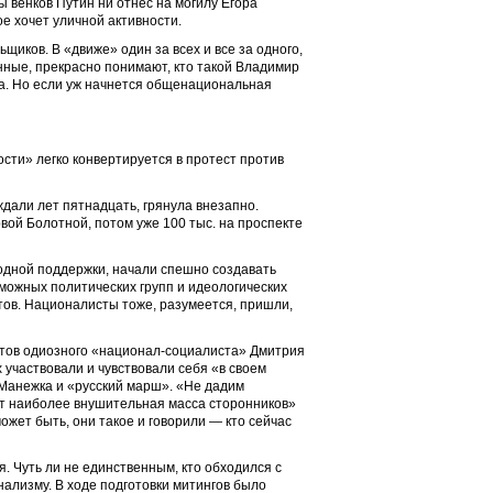
ы венков Путин ни отнес на могилу Егора
е хочет уличной активности.
иков. В «движе» один за всех и все за одного,
нные, прекрасно понимают, кто такой Владимир
да. Но если уж начнется общенациональная
сти» легко конвертируется в протест против
али лет пятнадцать, грянула внезапно.
вой Болотной, потом уже 100 тыс. на проспекте
одной поддержки, начали спешно создавать
можных политических групп и идеологических
ов. Националисты тоже, разумеется, пришли,
етов одиозного «национал-социалиста» Дмитрия
участвовали и чувствовали себя «в своем
 Манежка и «русский марш». «Не дадим
ет наиболее внушительная масса сторонников»
может быть, они такое и говорили — кто сейчас
. Чуть ли не единственным, кто обходился с
ализму. В ходе подготовки митингов было