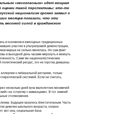
еральным «несогласным» идет мощная
й оценки такой перспективы: кто-то
русский национализм громко заявил о
ших месяцев показали, что эти
ть весомой силой в гражданском
ись в основном в ежегодных традиционных
мавших участие в ультраправой демонстрации,
иков марша не сильно менялась. Но сам факт
товы в выходной день часами мерзнуть и мокнуть
боченность. Сами же националистические
й политический ресурс, это не горстка демшизы
 аллергию к либеральной риторике, только
тократической системой. Если не считать,
ез несколько дней куча малолетних москвичей
кий» на «стрелку с кавказцами». В тот зимний
ьные столкновения.
ализма. Будущее казалось блистательным. Часть
тки девочек школьного возраста, озорно
т, вот она, социальная база