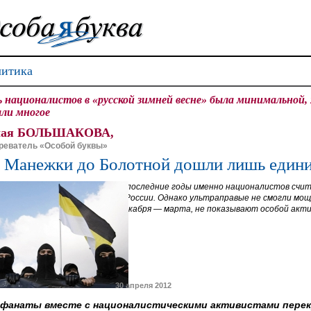
итика
ь националистов в «русской зимней весне» была минимальной
ли многое
лая БОЛЬШАКОВА,
реватель «Особой буквы»
 Манежки до Болотной дошли лишь един
В последние годы именно националистов счит
в России. Однако ультраправые не смогли мощ
декабря — марта, не показывают особой акти
30 апреля 2012
е фанаты вместе с националистическими активистами перек