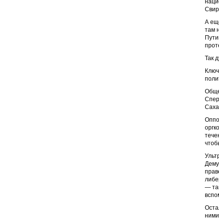
наци
Свир
А ещ
там 
Пути
прот
Так 
Ключ
поли
Обще
Спер
Саха
Оппо
оргк
тече
чтоб
Ульт
Дему
прав
либе
— так
вспо
Оста
ними