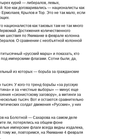
тырех курий — либералов, левых,
й. Кое-как договаривались — националисты как
Ермолаев, Крылов и Тор. Это не так мало, если
ющих.
то националистов как таковых там не так много
 Первомай. Достижения количественного
ремя шествия по Якиманке в феврале колонна
бералов. О сравнении с необъятной колонной
ятитысячный «русский марш» и показать, кто
 под имперскими флагами. Сотни были, да,
льный из которых — борьба за гражданские
 тысяч. У кого-то тренд борьбы «за русскую
Путина» и за «честные выборы» — минус еще
ояния «сионистскому заговору», а митинги за
 несколько тысяч. Вот и остаются сравнительно
тических солдат движения «Русские», у них
тов на Болотной — Сахарова на самом деле
идите ли, потерялись на общем фоне
белые имперские флаги всегда видны издалека,
К тому же, повторимся, на Якиманке 4 февраля
.