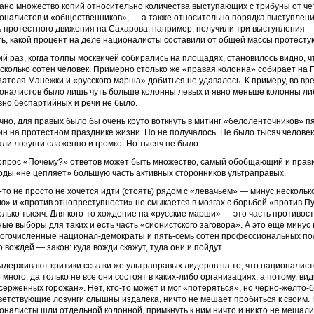
ано множество копий относительно количества выступающих с трибуны от че
оналистов и «общественников», — а также относительно порядка выступлени
ь протестного движения на Сахарова, например, получили три выступления — 
ть, какой процент на деле националисты составили от общей массы протесту
ий раз, когда толпы москвичей собирались на площадях, становилось видно, ч
сколько сотен человек. Примерно столько же «правая колонна» собирает на
зателя Манежки и «русского марша» добиться не удавалось. К примеру, во в
оналистов было лишь чуть больше колонны левых и явно меньше колонны ли
вно беспартийных и речи не было.
чно, для правых было бы очень круто воткнуть в митинг «белоленточников» п
ин на протестном празднике жизни. Но не получалось. Не было тысяч человек
али лозунги слаженно и громко. Но тысяч не было.
опрос «Почему?» ответов может быть множество, самый обобщающий и прави
оды «не цепляет» большую часть активных сторонников ультраправых.
-то не просто не хочется идти (стоять) рядом с «левачьем» — минус несколько
ю» и «против этнопреступности» не смыкается в мозгах с борьбой «против 
олько тысяч. Для кого-то хождение на «русские марши» — это часть противост
ные выборы для таких и есть часть «сионистского заговора». А это еще минус
огочисленные национал-демократы и пять-семь сотен профессиональных поли
 вождей — закон: куда вожди скажут, туда они и пойдут.
ыдерживают критики ссылки же ультраправых лидеров на то, что националис
 много, да только не все они состоят в каких-либо организациях, а потому, в
серженных горожан». Нет, кто-то может и мог «потеряться», но черно-желто-
ветствующие лозунги слышны издалека, ничто не мешает пробиться к своим. 
оналисты шли отдельной колонной, примкнуть к ним ничто и никто не мешали