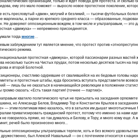
оналистических организаций, только и ждет повода для протеста. И сколько б
идова, ему это мало поможет — выросло новое протестное поколение, которо
е есть пресловутый «движ», могучий и безликий, — тысячи футбольных болельщ
не маргиналы, а парни из крепкого среднего класса — образованные, подкова
н. Не доверяют оппозиционным вождям, в том числе и ультраправым, — это 
естная «движуха» — непременно присоединятся.
думали тогда
многие
…
евым заблуждением тут является мнение, что протест против «этнопреступно
тического режима.
национальная протестная «движуха», которой пассионарии разных мастей жд
ва несколько тысяч на Чистых прудах, потом несколько десятков тысяч на пер
рова и второй Болотной.
зиционеры, счастливо одуревшие от свалившейся на их бедовые головы нар
омитеты и протестные штабы, куда бросились вступать представители всевоз
ний — лишь бы не оказаться в начинающейся революции в положении статист
ы громко сказать: «Есть такая партия! (точнее — партии)».
раправым хватило политического чутья не присылать на заседания оргкомит
шкина, но Александр Белов, Владимир Тор и Константин Крылов в заседаниях 
е» — этим политикам явно казалось, что в затылок им дышат многотысячные
ралам приватизировать гражданский протест, потому что именно за нами ид
 не говорилось прямо, но так думалось и Белову, и Тору, и много кому еще. А 
мнит, речей было произнесено много...
льные оппозиционеры ультраправых терпели, хоть и без всякого удовольствия
 дружественно, был Алексей Навальный — он с почтением относится к национ