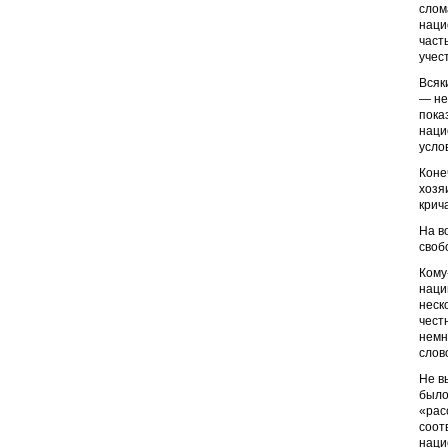
слом
наци
част
учес
Всяк
— не
пока
наци
усло
Коне
хозя
крич
На в
своб
Кому
наци
неск
чест
немн
слово
Не в
было
«рас
соот
наци