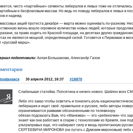
меется, чисто «партийные» сегменты либералов и левых тоже не отличались
артийным и бесфлаговым массам. Но ведь по поводу либералов и левых в пос
хов и надежд.
 массовых акций протеста декабря — марта можно оценивать по-разному. Нес
ственную жизнь вошло огромное количество новых людей, которые продолжа
трахани, за право ходить по Красной площади, на десятках других граждански
тах не являются мощной, определяющей силой. Готовятся к Первомаю в моско
т «русский марш».
риал подготовили:
Аглая Большакова, Александр Газов
ментарии
tsudaspace
30 апреля 2012, 16:37
#16870
Слабенькая статейка. Попсятина и ничего нового. Шаблон всех СМ
Либо это заказ чтобы осветить и понизить роль националистическо
либерашек и ищет своё: правильное и русское, либо авторы повер
ограничиваются рамками обозначенными по телевизору.
обязан подсказать Вам, что «Манежка» — это «ребеночек» что зар
знают как они работают в спарке с технологами из Кремля, они п
ультраправых еще, что набирают силу и мощь пропитанную русс
СЕРГЕЕВИЧА МИРОНОВА (не путать с Думским мироновым) либо