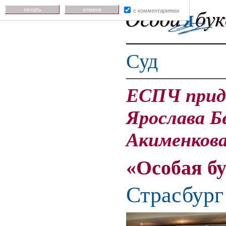
печать
отмена
с комментариями
Суд
ЕСПЧ прид
Ярослава Б
Акименкова
«Особая б
Страсбург