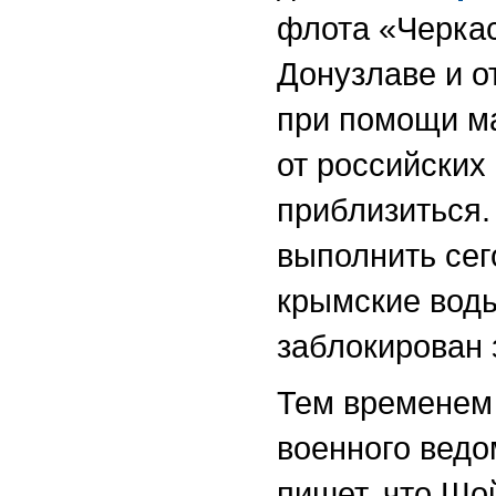
флота «Черка
Донузлаве и о
при помощи ма
от российских
приблизиться.
выполнить сег
крымские воды
заблокирован
Тем временем 
военного ведо
пишет, что Шо