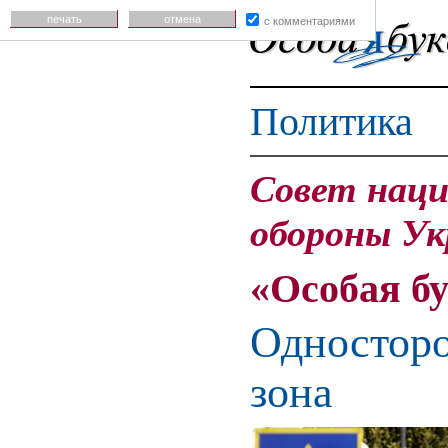
печать
отмена
с комментариями
Политика
Совет наци
обороны Ук
«Особая б
Односторо
зона