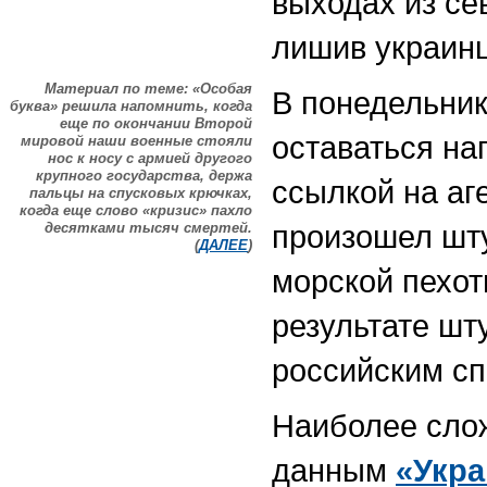
выходах из се
лишив украинц
Материал по теме: «Особая
В понедельник
буква» решила напомнить, когда
еще по окончании Второй
оставаться н
мировой наши военные стояли
нос к носу с армией другого
крупного государства, держа
ссылкой на аг
пальцы на спусковых крючках,
когда еще слово «кризис» пахло
произошел шт
десятками тысяч смертей.
(
ДАЛЕЕ
)
морской пехот
результате шт
российским сп
Наиболее слож
данным
«Укр