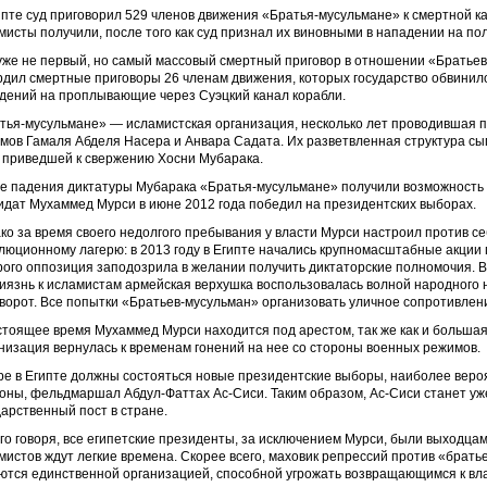
ипте суд приговорил 529 членов движения «Братья-мусульмане» к смертной к
мисты получили, после того как суд признал их виновными в нападении на по
уже не первый, но самый массовый смертный приговор в отношении «Братьев
рдил смертные приговоры 26 членам движения, которых государство обвинило
дений на проплывающие через Суэцкий канал корабли.
тья-мусульмане» — исламистская организация, несколько лет проводившая п
мов Гамаля Абделя Насера и Анвара Садата. Их разветвленная структура сы
, приведшей к свержению Хосни Мубарака.
е падения диктатуры Мубарака «Братья-мусульмане» получили возможность у
идат Мухаммед Мурси в июне 2012 года победил на президентских выборах.
ко за время своего недолгого пребывания у власти Мурси настроил против с
люционному лагерю: в 2013 году в Египте начались крупномасштабные акции п
рого оппозиция заподозрила в желании получить диктаторские полномочия. 
иязнь к исламистам армейская верхушка воспользовалась волной народного 
ворот. Все попытки «Братьев-мусульман» организовать уличное сопротивлен
стоящее время Мухаммед Мурси находится под арестом, так же как и большая
низация вернулась к временам гонений на нее со стороны военных режимов.
ре в Египте должны состояться новые президентские выборы, наиболее вер
оны, фельдмаршал Абдул-Фаттах Ас-Сиси. Таким образом, Ас-Сиси станет у
дарственный пост в стране.
го говоря, все египетские президенты, за исключением Мурси, были выходцами
мистов ждут легкие времена. Скорее всего, маховик репрессий против «братье
ются единственной организацией, способной угрожать возвращающимся к вла