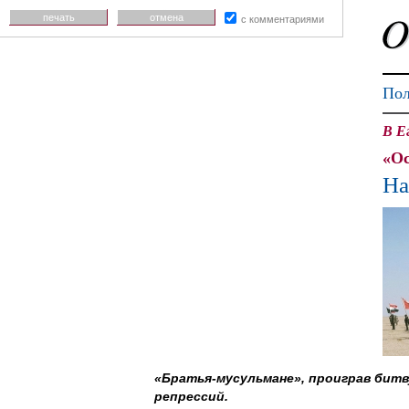
печать
отмена
с комментариями
Пол
В Е
«Ос
На
«Братья-мусульмане», проиграв битв
репрессий.