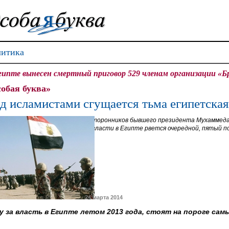
итика
гипте вынесен смертный приговор 529 членам организации «Б
обая буква»
д исламистами сгущается тьма египетская
Сторонников бывшего президента Мухаммеда
к власти в Египте рвется очередной, пятый 
24 марта 2014
у за власть в Египте летом 2013 года, стоят на пороге са