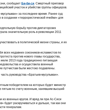
азни, сообщает
Би-би-си
. Смертный приговор
лицейский участок и убийстве группы офицеров.
-мусульман» за последнее время. Ранее суд
 в создании «террористической ячейки» для
одпольную борьбу против диктаторских
грала значительную роль в революции 2011
частвовать в политической жизни страны, и их
ебя всех недавних союзников-исламистов по
ротеста против нового главы государства,
В июле 2013 года традиционно питающая
недовольства и осуществила военный
ие путчистам были жестоко подавлены.
 часть руководства «Братьев-мусульман».
оятным победителем на которых будет министр
же пятым по счету военным, занявшим высший
 из военных кругов. И вряд ли при Ас-Сиси
в» будет раскручиваться и дальше, так как они
сти генералам.