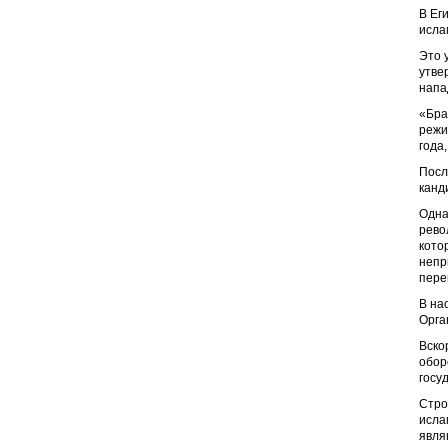
В Ег
исла
Это 
утве
напа
«Бра
режи
года
Посл
канд
Одна
рево
кото
непр
пере
В на
Орга
Вско
обор
госу
Стро
исла
явля