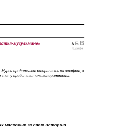
В
ратья-мусульмане»
Б
А
Шрифт
 Мурси продолжают отправлять на эшафот, а
по счету представитель генералитета.
мых массовых за свою историю