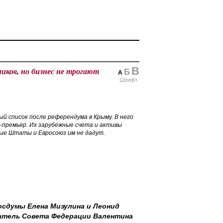
В
ков, но бизнес не трогают
Б
А
Шрифт
ый список после референдума в Крыму. В него
-премьер. Их зарубежные счета и активы
ные Штаты и Евросоюз им не дадут.
осдумы Елена Мизулина и Леонид
датель Совета Федерации Валентина