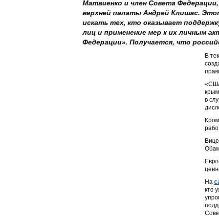
Матвиенко и член Совета Федерации
верхней палаты Андрей Клишас. Этот
искать тех, кто оказывает поддержк
лиц и применение мер к их личным а
Федерации». Получается, что российс
В те
созд
прав
«США
крым
в сл
дисл
Кром
рабо
Вице
Обам
Евро
ценн
На
с
кто 
упро
подд
Сове