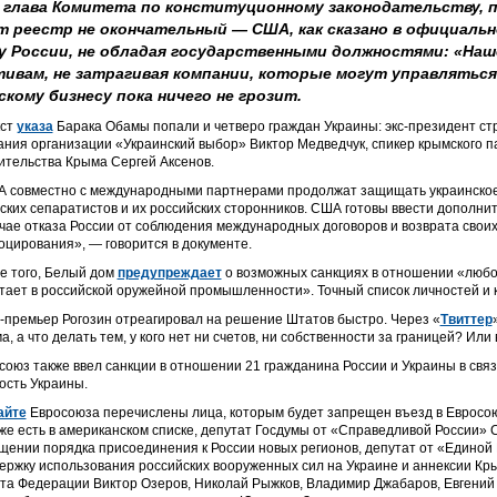
, глава Комитета по конституционному законодательству, 
 реестр не окончательный — США, как сказано в официальн
у России, не обладая государственными должностями: «Наш
ктивам, не затрагивая компании, которые могут управлятьс
кому бизнесу пока ничего не грозит.
кст
указа
Барака Обамы попали и четверо граждан Украины: экс-президент стр
ания организации «Украинский выбор» Виктор Медведчук, спикер крымского 
ительства Крыма Сергей Аксенов.
 совместно с международными партнерами продолжат защищать украинское 
ских сепаратистов и их российских сторонников. США готовы ввести дополни
учае отказа России от соблюдения международных договоров и возврата своих
оцирования», — говорится в документе.
е того, Белый дом
предупреждает
о возможных санкциях в отношении «любог
тает в российской оружейной промышленности». Точный список личностей и 
-премьер Рогозин отреагировал на решение Штатов быстро. Через «
Твиттер
а, а что делать тем, у кого нет ни счетов, ни собственности за границей? Ил
союз также ввел санкции в отношении 21 гражданина России и Украины в свя
ость Украины.
айте
Евросоюза
перечислены лица, которым будет запрещен въезд в Евросоюз
уже есть в американском списке, депутат Госдумы от «Справедливой России» 
щении порядка присоединения к России новых регионов, депутат от «Единой
ержку использования российских вооруженных сил на Украине и аннексии Кр
та Федерации Виктор Озеров, Николай Рыжков, Владимир Джабаров, Евгений 