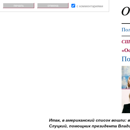
печать
отмена
с комментариями
Пол
США
«Ос
По
Итак, в американский список вошли:
Слуцкий, помощник президента Влади