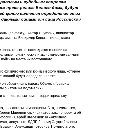
правовым и судебным вопросам
ом пресс-релизе Белого дома, будут
ей целью является определение этих
я данными лицами от лица Российской
аны (по факту) Виктор Янукович, инициатор
парламента Владимир Константинов, глава
правительство, накладывая санкции на
тельные политические и экономические санкции
 войск на места их постоянного
о физического или юридического лица, которое
компаний будет определен позже.
» он обратился к Бараку Обаме: «Товарищ
и вы об этом не подумали?»
зи с посягательством на территориальную
, а их активы заморожены. Это, помимо тех,
Сергей Миронов как инцииатор законопроекта об
 России» Сергей Железняк за «активную
ыма», депутат от ЛДПР Леонид Слуцкий,члены
Бушмин, Александр Тотоонов. Помимо этого,