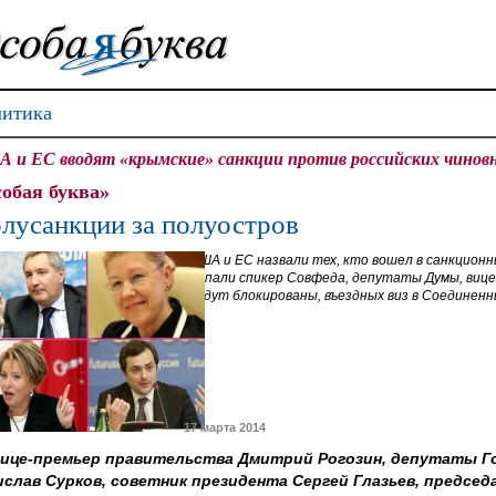
итика
 и ЕС вводят «крымские» санкции против российских чиновни
обая буква»
лусанкции за полуостров
США и ЕС назвали тех, кто вошел в санкционн
попали спикер Совфеда, депутаты Думы, вице
будут блокированы, въездных виз в Соединен
17 марта 2014
 вице-премьер правительства Дмитрий Рогозин, депутаты Г
слав Сурков, советник президента Сергей Глазьев, предсе