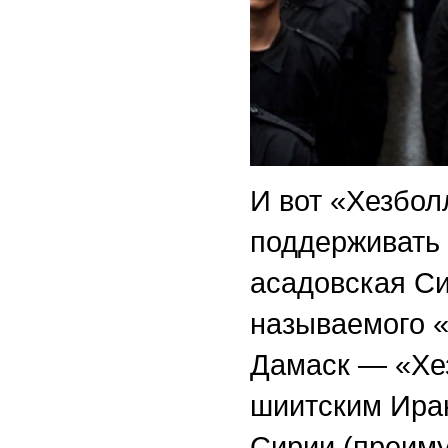
И вот «Хезбол
поддерживать 
асадовская Си
называемого «
Дамаск — «Хе
шиитским Иран
Сирии (преиму