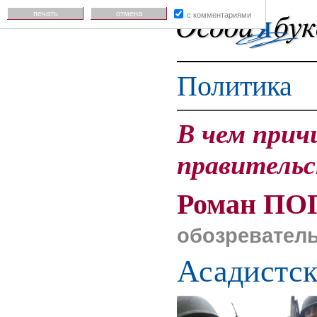
печать
отмена
с комментариями
Политика
В чем прич
правительс
Роман ПО
обозревател
Асадистск