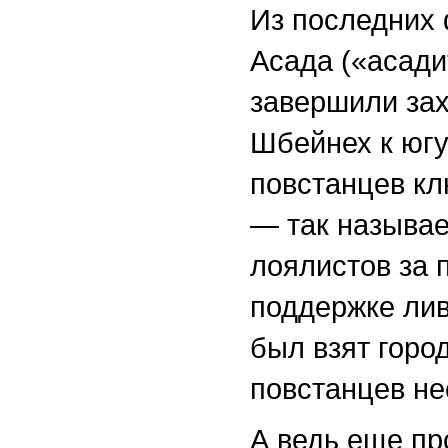
Из последних
Асада («асади
завершили зах
Шбейнех к югу
повстанцев кл
— так называе
лоялистов за 
поддержке лив
был взят горо
повстанцев не
А ведь еще пр