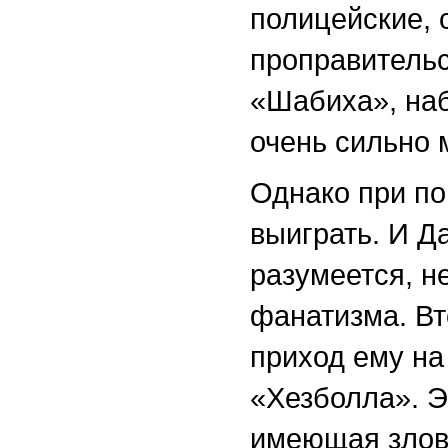
полицейские, 
проправительс
«Шабиха», наб
очень сильно 
Однако при по
выиграть. И Д
разумеется, н
фанатизма. В
приход ему на
«Хезболла». Э
имеющая злов