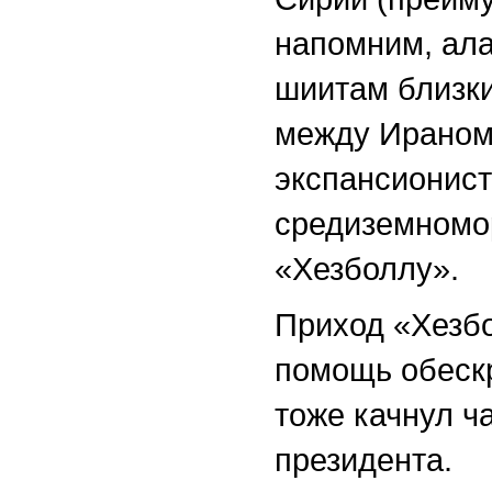
напомним, ала
шиитам близк
между Ираном
экспансионист
средиземномор
«Хезболлу».
Приход «Хезбо
помощь обеск
тоже качнул ч
президента.