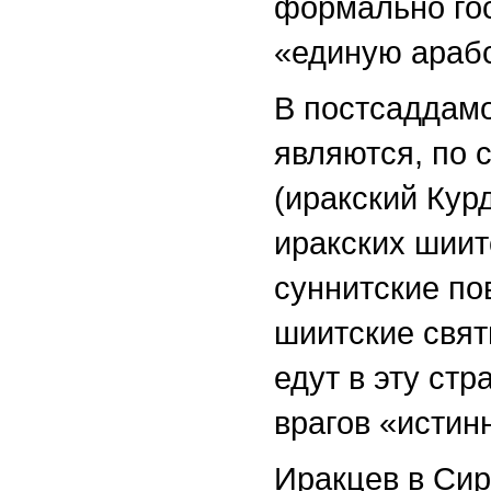
формально гос
«единую араб
В постсаддамо
являются, по 
(иракский Курд
иракских шиит
суннитские по
шиитские свят
едут в эту ст
врагов «истин
Иракцев в Сир