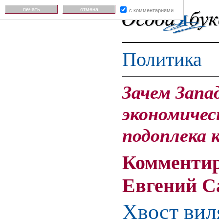
печать
отмена
с комментариями
Политика
Зачем Запа
экономичес
подоплека 
Комментир
Евгений С
Хвост вил