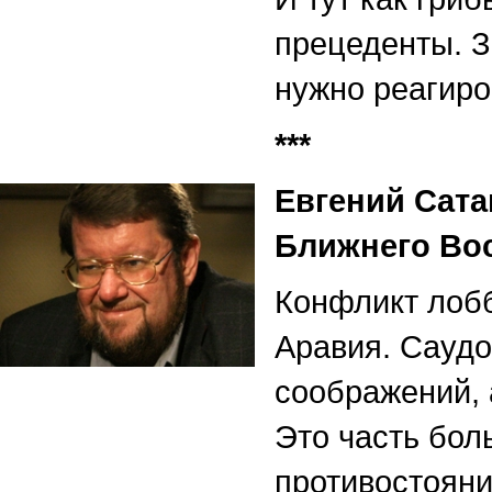
прецеденты. 
нужно реагиро
***
Евгений Сата
Ближнего Во
Конфликт лобб
Аравия. Саудо
соображений, 
Это часть бол
противостояни