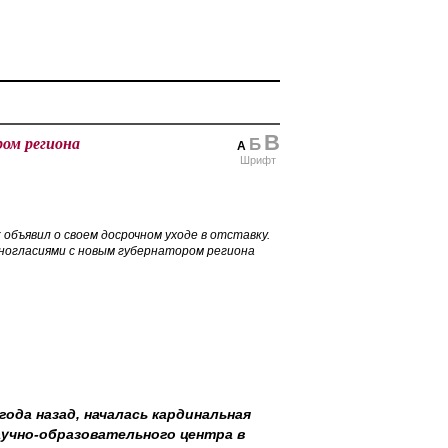
В
ром региона
Б
А
Шрифт
объявил о своем досрочном уходе в отставку.
ногласиями с новым губернатором региона
ода назад, началась кардинальная
научно-образовательного центра в