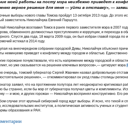
ие моей работы на посту мэра неизбежно приведет к конфл
енно верное решение для меня — уйти в отставку», — заяви
очные выборы нового главы Томска пройдут 13 октября 2013 года. До этого и
ый заместитель Николайчука Евгений Паршуто.
лай Николайчук возглавил Томск в ранге первого заместителя мэра в 2007 го
рова, обвиненного должностных преступлениях и коррупции, и перехода в о
рного. Спустя два года, 18 марта 2009 года, он был избран главой города по и
омочий истекал в 2014 году.
упая на внеочередном собрании городской Думы, Николайчук объяснил прич
ты неминуемо приведет к конфликту между городом и областью. Единственно 
гие горожане почувствовали, что есть напряжение между городской и област
ликт, но уже сказывается на решении ключевых вопросов»,— цитируют мэра
ою очередь, томский губернатор Сергей Жвачкин назвал добровольную отставк
мостоятельное решение», — откомментировал он уход главы столицы региона
рнатор заявил, что на протяжении полутора лет неоднократно критиковал раб
о бы странно, если бы мэр от губернатора получал цветы и комплименты. Ис
ику — и мою, и других горожан — Николайчук воспринял конструктивно. Его р
бом случае этот крупный сибирский город ждут выборы. И ясно, что тихой и с
в, исследовательских институтов, а политическая активность ученых и студент
рмы образования и РАН.
ментарии