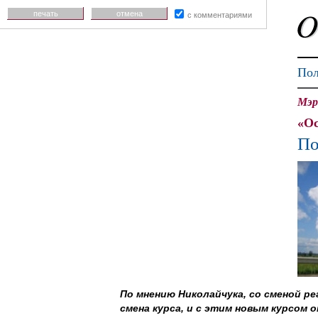
печать
отмена
с комментариями
Пол
Мэр
«Ос
По
По мнению Николайчука, со сменой ре
смена курса, и с этим новым курсом 