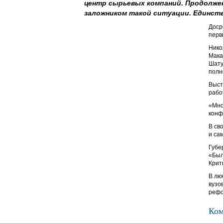
центр сырьевых компаний. Продолжен
заложником такой ситуации. Единств
Доср
перв
Нико
Мака
Шату
полн
Выст
рабо
«Мно
конф
В св
и са
Губе
«Был
Крит
В лю
вузо
рефо
Ком