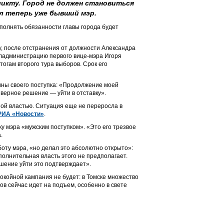
икту. Город не должен становиться
л теперь уже бывший мэр.
сполнять обязанности главы города будет
ду, после отстранения от должности Александра
бладминистрацию первого вице-мэра Игоря
тогам второго тура выборов. Срок его
ины своего поступка: «Продолжение моей
верное решение — уйти в отставку».
ной властью. Ситуация еще не переросла в
РИА «Новости»
.
у мэра «мужским поступком». «Это его трезвое
.
оту мэра, «но делал это абсолютно открыто»:
полнительная власть этого не предполагает.
ешение уйти это подтверждает».
покойной кампания не будет: в Томске множество
ов сейчас идет на подъем, особенно в свете