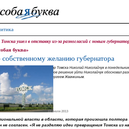
итика
 Томска ушел в отставку из-за разногласий с новым губернато
обая буква»
 собственному желанию губернатора
Мэр Томска Николай Николайчук в понедельник 
Свое решение уйти Николайчук обосновал раз
Сергеем Жвачкиным.
22 июля 2013
гиональной власти в области, которая произошла полтора г
он не согласен. «Я не разделяю идеи превращения Томска из 