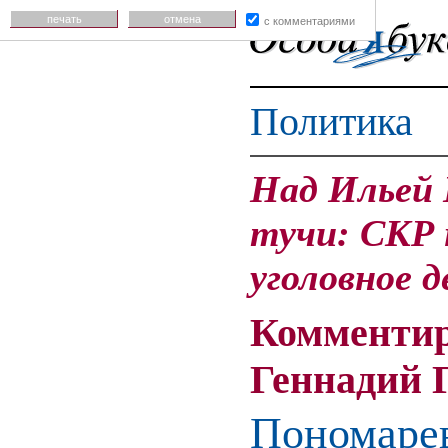
печать
отмена
с комментариями
Политика
Над Ильей
тучи: СКР 
уголовное д
Комментир
Геннадий 
Пономарев