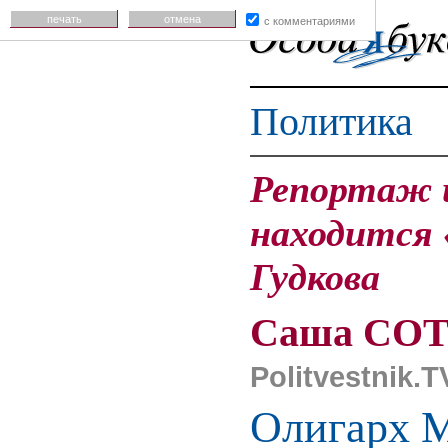
печать
отмена
с комментариями
Политика
Репортаж и
находится 
Гудкова
Саша СОТ
Politvestnik
Олигарх М