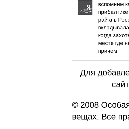
вспомним к
прибалтике
рай а в Рос
вкладывала
когда захот
месте где н
причем
Для добавле
сайт
© 2008 Особая
вещах. Все п