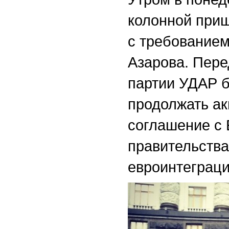
колонной приш
с требованием
Азарова. Пер
партии УДАР б
продолжать ак
соглашение с 
правительства
евроинтеграц