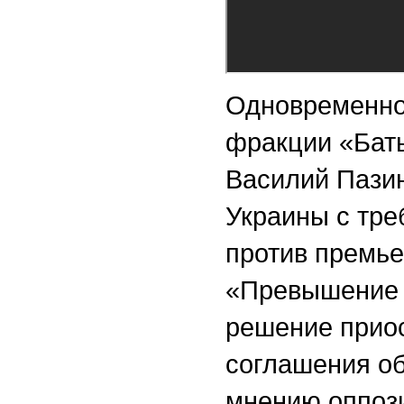
Одновременно
фракции «Бат
Василий Пазин
Украины с тре
против премье
«Превышение 
решение приос
соглашения об
мнению оппоз