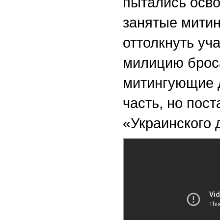
пытались осво
занятые мити
оттолкнуть уч
милицию броса
митингующие 
часть, но пос
«Украинского 