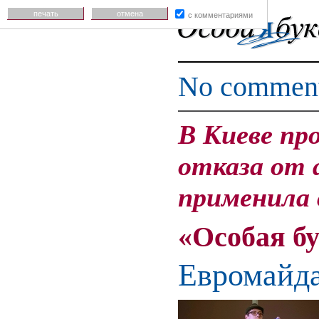
печать
отмена
с комментариями
No commen
В Киеве пр
отказа от 
применила 
«Особая б
Евромайда