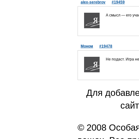
alex-serebrov
#19459
А смысл — его уча
Моном
#19478
Не подаст. Игра не
Для добавле
сайт
© 2008 Особая