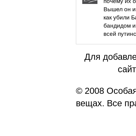
почему их о
Вышел он из
как убили 
бандидом и 
всей путинс
Для добавле
сайт
© 2008 Особая
вещах. Все п