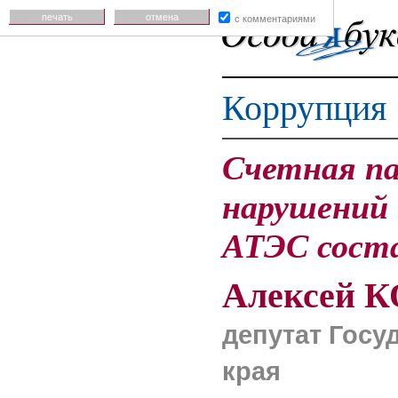
печать
отмена
с комментариями
Коррупция
Счетная па
нарушений 
АТЭС соста
Алексей 
депутат Госу
края