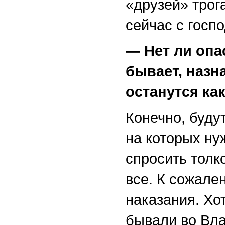
«друзей» трог
сейчас с гос
— Нет ли опа
бывает, назн
останутся к
Конечно, буду
на которых ну
спросить толко
все. К сожале
наказания. Хо
бывали во Вла