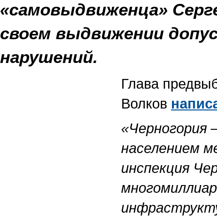
«самовыдвиженца» Серге
своем выдвижении допу
нарушений.
Глава предвы
Волков
напис
«Черногория 
населением ме
инспекция Че
многомиллиар
инфраструкту