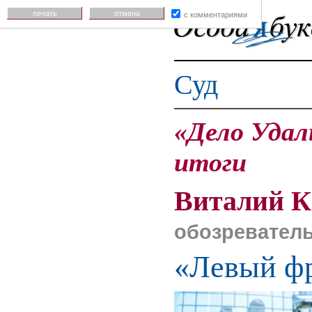
печать
отмена
с комментариями
Суд
«Дело Удал
итоги
Виталий 
обозревател
«Левый фр