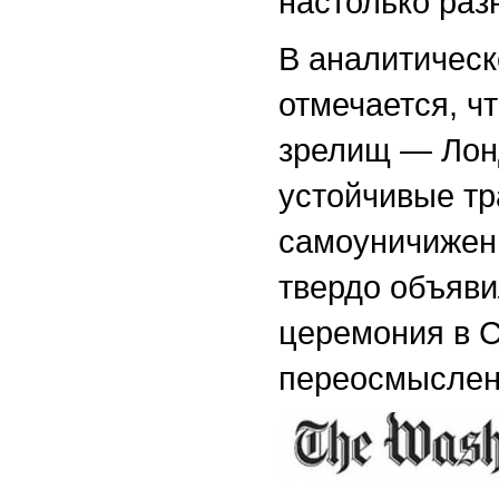
настолько ра
В аналитичес
отмечается, ч
зрелищ — Лонд
устойчивые тр
самоуничижени
твердо объяви
церемония в С
переосмыслен