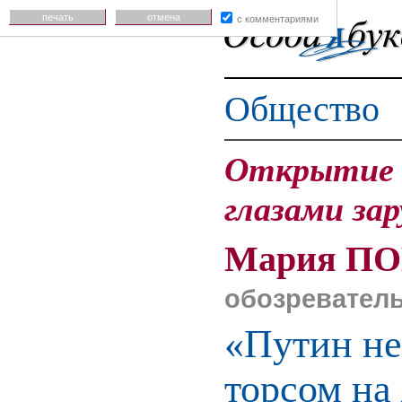
печать
отмена
с комментариями
Общество
Открытие 
глазами за
Мария П
обозревател
«Путин не
торсом на