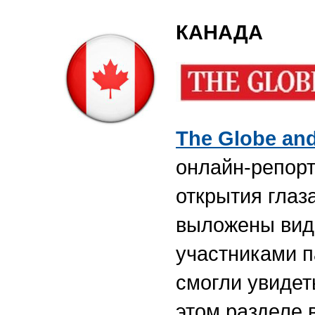
КАНАДА
The
Globe
an
онлайн-репор
открытия глаз
выложены вид
участниками п
смогли увидет
этом разделе 