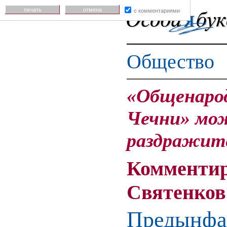
печать
отмена
с комментариями
Общество
«Общенарод
Чечни» мо
раздражит
Комментир
Святенков
Предынфар