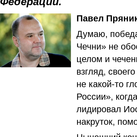
Федерации.
Павел Пряник
Думаю, победа
Чечни» не обо
целом и чечен
взгляд, своег
не какой-то г
России», когд
лидировал Иос
накруток, пом