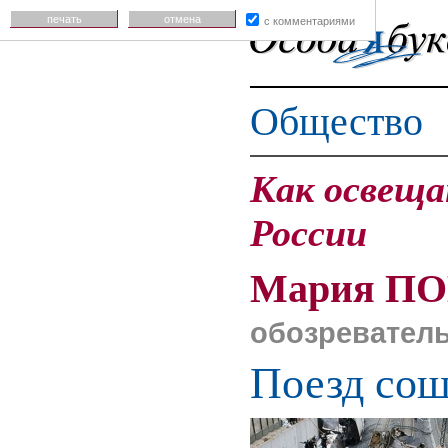
печать
отмена
с комментариями
Общество
Как освещ
России
Мария П
обозревател
Поезд сош