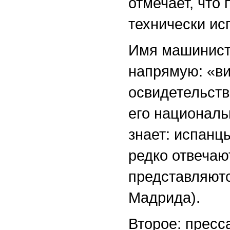
отмечает, что
технически ис
Имя машиниста
напрямую: «ви
освидетельств
его националь
знает: испанцы
редко отвечают
представляются
Мадрида).
Второе: пресс