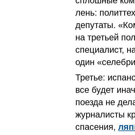
сплошные комм
лень: политте
депутаты. «Ко
на третьей по
специалист, н
один «селебри
Третье: испанс
все будет ина
поезда не дела
журналисты кр
спасения,
ляп