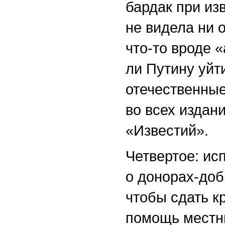
бардак при из
не видела ни 
что-то вроде 
ли Путину уйт
отечественные
во всех издан
«Известий».
Четвертое: ис
о донорах-доб
чтобы сдать к
помощь местны