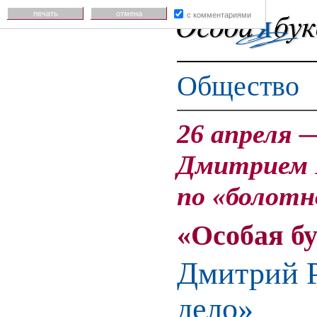
печать
отмена
с комментариями
Общество
26 апреля 
Дмитрием 
по «болотн
«Особая б
Дмитрий Р
дело»