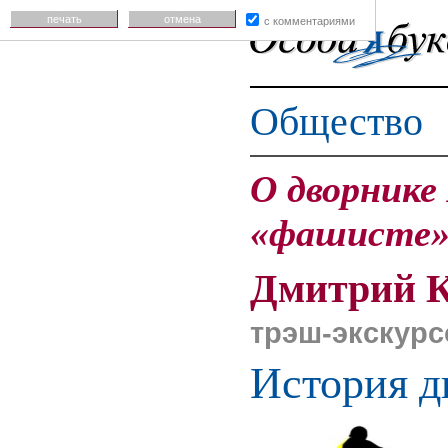
печать
отмена
с комментариями
Общество
О дворнике
«фашисте» 
Дмитрий 
трэш-экскурс
История д