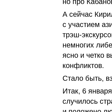
но про Кабано
А сейчас Кири
с участием ази
трэш-экскурсо
немногих либе
ясно и четко 
конфликтов.
Стало быть, в
Итак, 6 январ
случилось стр
и положено лю