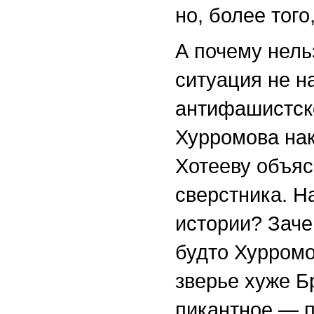
но, более того
А почему нель
ситуация не н
антифашистск
Хурромова нака
Хотееву объяс
сверстника. Н
истории? Заче
будто Хурромо
зверье хуже Б
пикантное — п