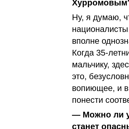
Хурро
мовым
Ну, я думаю, 
националисты
вполне однозн
Когда 35-летн
мальчику, здес
это, безуслов
вопиющее, и в
понести соотв
— Можно ли у
станет опасн