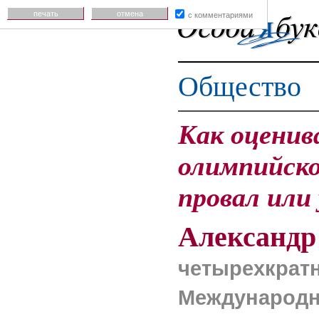
печать
отмена
с комментариями
Общество
Как оценив
олимпийско
провал или 
Александ
четырехкрат
Международно