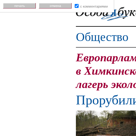
печать
отмена
с комментариями
Общество
Европарлам
в Химкинск
лагерь экол
Прорубили