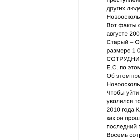
других люд
Новооскол
Вот факты
августе 20
Старый – О
размере 1 
СОТРУДНИК
Е.С. по это
Об этом пр
Новоосколь
Чтобы уйти
уволился по
2010 года 
как он про
последний 
Восемь сот