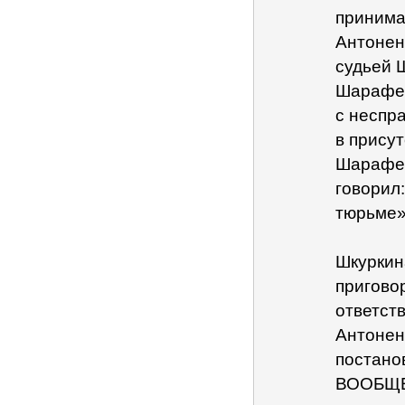
принима
Антонен
судьей 
Шарафее
с неспр
в присут
Шарафее
говорил:
тюрьме»
Шкуркин
пригово
ответст
Антонен
постано
ВООБЩЕ!