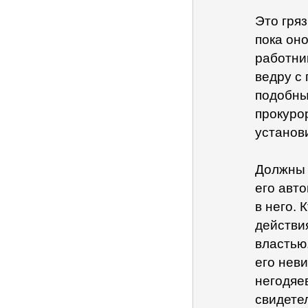
Это гря
пока он
работни
ведру с
подобны
прокуро
установи
Должны 
его авт
в него.
действи
властью
его нев
негодяев
свидете