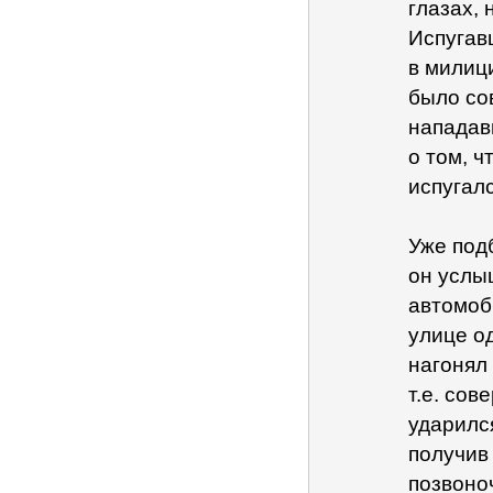
глазах,
Испугав
в милиц
было со
нападав
о том, ч
испугал
Уже под
он услы
автомоби
улице о
нагонял
т.е. сов
ударилс
получив
позвоно