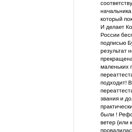
соответству
начальника
который по
И делает К
России бесп
подписью Бу
результат н
прекращена.
маленьких 
переаттест
подходит!
переаттеста
звания и до
практически
были ! Реф
ветер (или 
провалилас