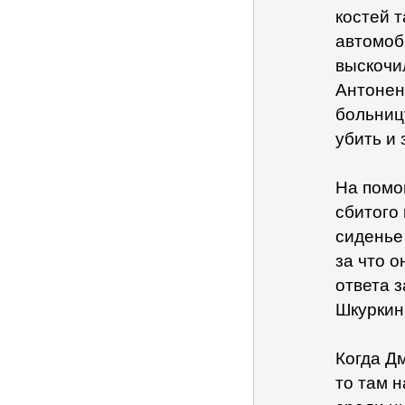
костей т
автомоб
выскочи
Антонен
больниц
убить и 
На помо
сбитого
сиденье
за что 
ответа з
Шкуркин
Когда Д
то там н