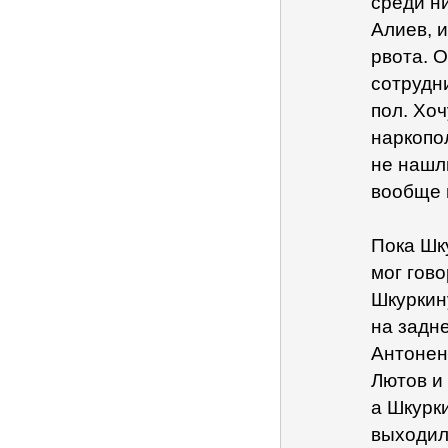
среди н
Алиев, 
рвота. О
сотрудни
пол. Хоч
наркопо
не нашли
вообще н
Пока Шк
мог гов
Шкуркин
на задн
Антоненк
Лютов и
а Шкурк
выходил