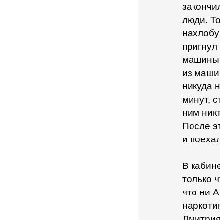
закончи
люди. Т
нахлобуч
пригнул 
машины, 
из маши
никуда 
минут, с
ним ник
После э
и поеха
В кабине
только 
что ни А
наркоти
Дмитрия