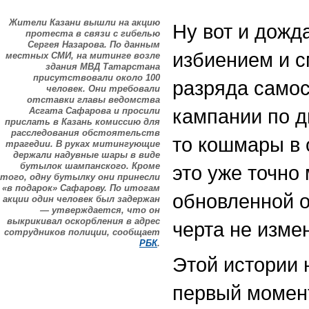
Жители Казани вышли на акцию
Ну вот и дожд
протеста в связи с гибелью
Сергея Назарова. По данным
избиением и с
местных СМИ, на митинге возле
здания МВД Татарстана
присутствовали около 100
разряда самос
человек. Они требовали
отставки главы ведомства
кампании по д
Асгата Сафарова и просили
прислать в Казань комиссию для
расследования обстоятельств
то кошмары в 
трагедии. В руках митингующие
держали надувные шары в виде
бутылок шампанского. Кроме
это уже точно
того, одну бутылку они принесли
«в подарок» Сафарову. По итогам
обновленной о
акции один человек был задержан
— утверждается, что он
выкрикивал оскорбления в адрес
черта не изме
сотрудников полиции, сообщает
РБК
.
Этой истории 
первый момент