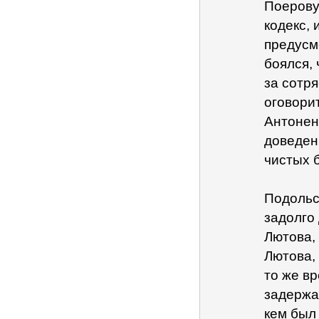
Поерову 
кодекс, 
предусм
боялся, 
за сотря
оговорит
Антонен
доведен
чистых б
Подольс
задолго
Лютова,
Лютова,
то же в
задержан
кем был