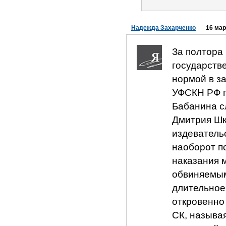
Надежда Захарченко
16 мар
За полтора
государстве
нормой в за
УФСКН РФ п
Бабанина с
Дмитрия Шк
издеватель
наоборот п
наказания 
обвиняемым
длительное
откровенно
СК, называ