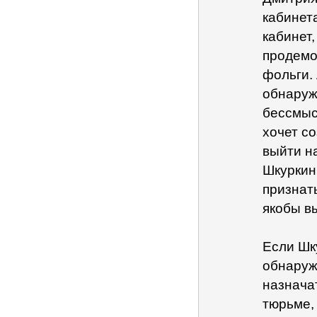
кабинета
кабинет,
продемо
фольги.
обнаруж
бессмысл
хочет с
выйти н
Шкуркин
признат
якобы в
Если Шку
обнаруж
назначат
тюрьме, 