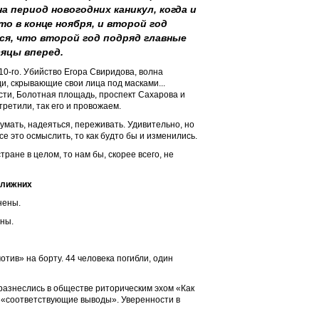
а период новогодних каникул, когда и
то в конце ноября, и второй год
тся, что второй год подряд главные
яцы вперед.
0-го. Убийство Егора Свиридова, волна
, скрывающие свои лица под масками...
ти, Болотная площадь, проспект Сахарова и
третили, так его и провожаем.
умать, надеяться, переживать. Удивительно, но
е это осмыслить, то как будто бы и изменились.
ране в целом, то нам бы, скорее всего, не
ближних
нены.
ены.
тив» на борту. 44 человека погибли, один
разнеслись в обществе риторическим эхом «Как
ы «соответствующие выводы». Уверенности в