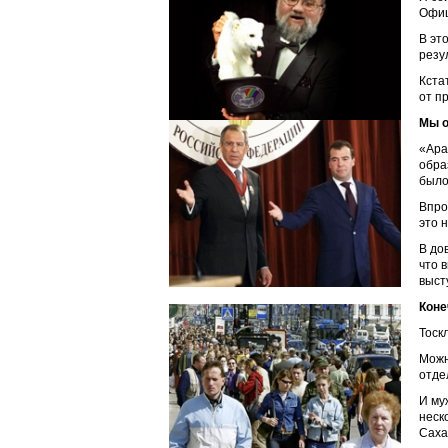
Офиц
В эт
резу
Кста
от п
Мы о
«Ара
обра
было
Впро
это 
В до
что 
выст
Коне
Тоск
Можн
отде
И му
неск
Саха