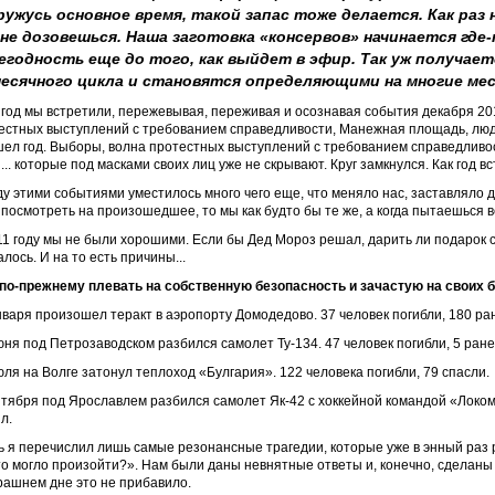
ружусь основное время, такой запас тоже делается. Как раз н
не дозовешься. Наша заготовка «консервов» начинается где-
егодность еще до того, как выйдет в эфир. Так уж получае
месячного цикла и становятся определяющими на многие мес
 год мы встретили, пережевывая, переживая и осознавая события декабря 201
естных выступлений с требованием справедливости, Манежная площадь, люди
ел год. Выборы, волна протестных выступлений с требованием справедливос
.. которые под масками своих лиц уже не скрывают. Круг замкнулся. Как год вс
у этими событиями уместилось много чего еще, что меняло нас, заставляло д
 посмотреть на произошедшее, то мы как будто бы те же, а когда пытаешься вс
11 году мы не были хорошими. Если бы Дед Мороз решал, дарить ли подарок ст
лось. И на то есть причины...
по-прежнему плевать на собственную безопасность и зачастую на своих 
нваря произошел теракт в аэропорту Домодедово. 37 человек погибли, 180 ра
юня под Петрозаводском разбился самолет Ту-134. 47 человек погибли, 5 ран
юля на Волге затонул теплоход «Булгария». 122 человека погибли, 79 спасли.
нтября под Ярославлем разбился самолет Як-42 с хоккейной командой «Локомо
л.
ь я перечислил лишь самые резонансные трагедии, которые уже в энный раз 
то могло произойти?». Нам были даны невнятные ответы и, конечно, сделан
рашнем дне это не прибавило.