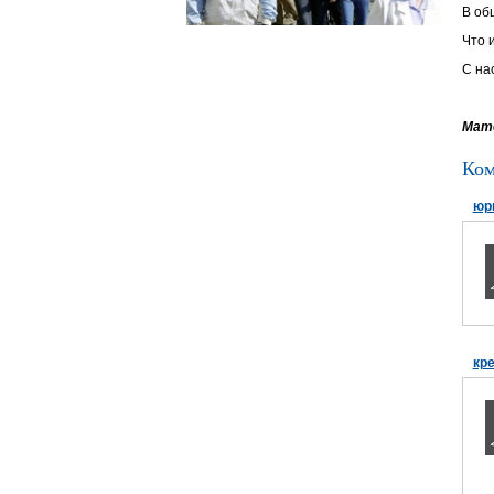
В общ
Что 
С на
Мате
Ком
юр
кр