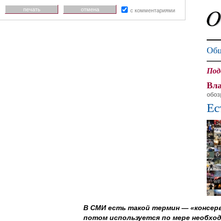
печать
отмена
с комментариями
Общ
Под
Вл
обоз
Ес
В СМИ есть такой термин — «консерв
потом используется по мере необхо