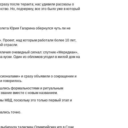
сразу после теракта; нас удивили рассказы о
тво. Но, подчеркну, все это было уже в который
олета Юрия Гагарина обернулся чуть ли не
 Проект, над которым работали более 10 лет,
ой отрасли.
риличия очевидный сигнал: спутник «Меридиан»,
а куски. Один из обломков угодил в жилой дом на
ссионалами» и сразу объявили о сокращении и
и говорилось.
обошлись формальностями и ритуальным
 звание вместе с новым названием.
ы МВД, поскольку это только первый этап и
лались точно.
а выбирала талисман Олимпийских игр в Сочи.