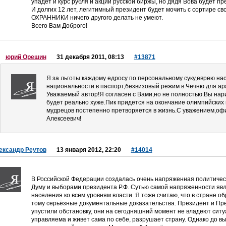
упадет и курс рубля и акции русской биржы, но дядя Вова будет п
И долгих 12 лет, легитимный президент будет мочить с сортире с
ОХРАННИКИ ничего другого делать не умеют.
Всего Вам Доброго!
юрий Орешин
31 декабря 2011, 08:13
#13871
Я за льготы:каждому едросу по персональному суку,еврею н
национальности в паспорт,безвизовый режим в Чечню для ар
Уважаемый автор!Я согласен с Вами,но не полностью.Вы нар
будет реально хуже.Пик придется на окончание олимпийских и
мудрецов постепенно претворяется в жизнь.С уважением,офи
Алексеевич!
ександр Реутов
13 января 2012, 22:20
#14014
В Российской Федерации создалась очень напряженная политическа
Думу и выборами президента Р.Ф. Сутью самой напряженности яв
населения ко всем уровням власти. Я тоже считаю, что в стране об
тому серьёзные документальные доказательства. Президент и Пр
упустили обстановку, они на сегодняшний момент не владеют ситу
управляема и живет сама по себе, разрушает страну. Однако до в