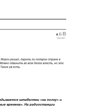
В
Б
А
Шрифт
д Мороз решал, дарить ли подарок стране в
 Можно обвинить во всех бедах власть, но это
Такие уж есть.
адывается штабелями «на полку» и
ные времена». На радиостанции