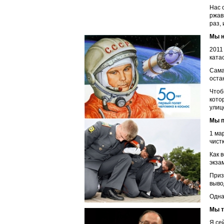
Нас 
ржав
раз,
Мы н
2011
ката
Сама
оста
Чтоб
кото
улиц
Мы п
1 ма
чист
Как 
экза
Приз
выво
Одна
Мы т
Я се