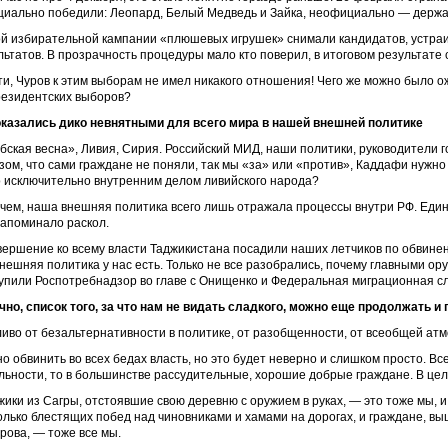
иально победили: Леопард, Белый Медведь и Зайка, неофициально — держав
ой избирательной кампании «плюшевых игрушек» снимали кандидатов, устра
льтатов. В прозрачность процедуры мало кто поверил, в итоговом результате 
ти, Чуров к этим выборам не имел никакого отношения! Чего же можно было ож
резидентских выборов?
казались дико невнятными для всего мира в нашей внешней политике
бская весна», Ливия, Сирия. Российский МИД, наши политики, руководители 
зом, что сами граждане не поняли, так мы «за» или «против», Каддафи нужно 
 исключительно внутренним делом ливийского народа?
чем, наша внешняя политика всего лишь отражала процессы внутри РФ. Единс
напоминало раскол.
вершение ко всему власти Таджикистана посадили наших летчиков по обвинени
внешняя политика у нас есть. Только не все разобрались, почему главными о
упили Роспотребнадзор во главе с Онищенко и Федеральная миграционная с
чно, список того, за что нам не видать сладкого, можно еще продолжать и
ливо от безальтернативности в политике, от разобщенности, от всеобщей ат
о обвинить во всех бедах власть, но это будет неверно и слишком просто. Все 
льности, то в большинстве рассудительные, хорошие добрые граждане. В целом
жики из Сагры, отстоявшие свою деревню с оружием в руках, — это тоже мы, и
олько блестящих побед над чиновниками и хамами на дорогах, и граждане, 
рова, — тоже все мы.