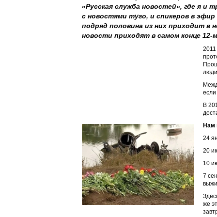
«Русская служба новостей», где я и т
с новостями туго, и спикеров в эфир 
подряд половина из них приходит в н
новости приходят в самом конце 12-
2011
прот
Прош
люди.
Межд
если
В 20
доста
Нам 
24 я
20 и
10 и
7 се
выжи
Здес
же э
завт