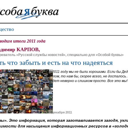
ество
водим итоги 2011 года
адимир КАРПОВ,
реватель «Русской службы новостей», специально для «Особой буквы»
ть что забыть и есть на что надеяться
В 2011 году мы не были хорошими. Если бы Де
целом, то нам бы, скорее всего, не досталось.
будет неверно и слишком просто. Все это мы! 
30 декабря 2011
ы». Это информация, которая заготавливается загодя, укл
димости для насыщения информационных ресурсов в «голод