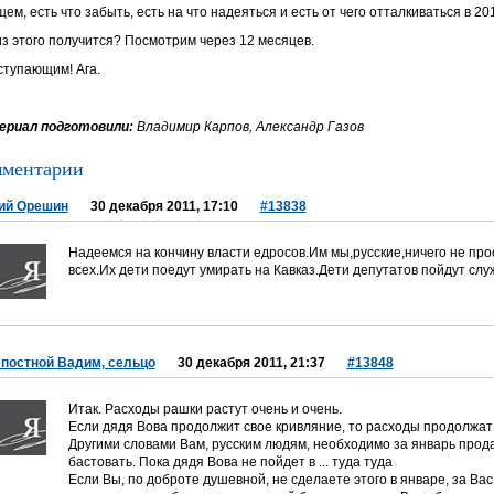
ем, есть что забыть, есть на что надеяться и есть от чего отталкиваться в 20
из этого получится? Посмотрим через 12 месяцев.
ступающим! Ага.
риал подготовили:
Владимир Карпов, Александр Газов
ментарии
ий Орешин
30 декабря 2011, 17:10
#13838
Надеемся на кончину власти едросов.Им мы,русские,ничего не прос
всех.Их дети поедут умирать на Кавказ.Дети депутатов пойдут слу
епостной Вадим, сельцо
30 декабря 2011, 21:37
#13848
Итак. Расходы рашки растут очень и очень.
Если дядя Вова продолжит свое кривляние, то расходы продолжат 
Другими словами Вам, русским людям, необходимо за январь прода
бастовать. Пока дядя Вова не пойдет в ... туда туда
Если Вы, по доброте душевной, не сделаете этого в январе, за Вас