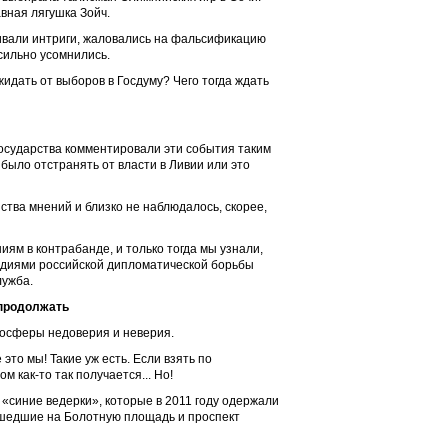
ная лягушка Зойч.
ивали интриги, жаловались на фальсификацию
сильно усомнились.
идать от выборов в Госдуму? Чего тогда ждать
государства комментировали эти события таким
было отстранять от власти в Ливии или это
тва мнений и близко не наблюдалось, скорее,
ям в контрабанде, и только тогда мы узнали,
рудиями российской дипломатической борьбы
лужба.
 продолжать
мосферы недоверия и неверия.
это мы! Такие уж есть. Если взять по
 как-то так получается... Но!
 «синие ведерки», которые в 2011 году одержали
вышедшие на Болотную площадь и проспект