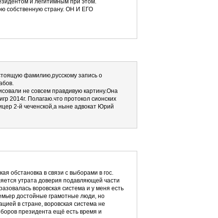
резидентом и легитимным при этом.
вою собственную страну. ОН И ЕГО
астоящую фамилию,русскому запись о
абов.
исовали не совсем правдивую картину.Она
гр 2014г. Полагаю.что протокол сионских
цер 2-й чеченской,а ныне адвокат Юрий
я обстановка в связи с выборами в гос.
ляется утрата доверия подавляющей части
разовалась воровская система и у меня есть
емьер достойные грамотные люди, но
ацией в стране, воровская система не
ыборов президента ещё есть время и