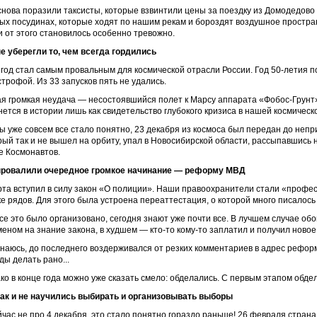
снова поразили таксисты, которые взвинтили цены за поездку из Домодедово 
ых посудинах, которые ходят по нашим рекам и бороздят воздушное пространс
 и от этого становилось особенно тревожно.
е уберегли то, чем всегда гордились
 год стал самым провальным для космической отрасли России. Год 50-летия п
строфой. Из 33 запусков пять не удались.
я громкая неудача — несостоявшийся полет к Марсу аппарата «Фобос-Грунт».
нется в истории лишь как свидетельство глубокого кризиса в нашей космическ
ы уже совсем все стало понятно, 23 декабря из космоса был передан до неп
рый так и не вышел на орбиту, упал в Новосибирской области, рассыпавшись н
е Космонавтов.
ровалили очередное громкое начинание — реформу МВД
рта вступил в силу закон «О полиции». Наши правоохранители стали «профе
ке рядов. Для этого была устроена переаттестация, о которой много писалось 
все это было организовано, сегодня знают уже почти все. В лучшем случае 
меном на знание закона, в худшем — кто-то кому-то заплатил и получил новое
наюсь, до последнего воздерживался от резких комментариев в адрес реформ
ды делать рано...
ко в конце года можно уже сказать смело: обделались. С первым этапом обде
ак и не научились выбирать и организовывать выборы
йчас не про 4 декабря, это стало понятно гораздо раньше! 26 февраля стран