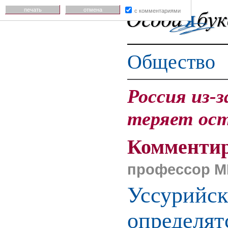
печать
отмена
с комментариями
Общество
Россия из-
теряет ост
Комментир
профессор 
Уссурийск
определят