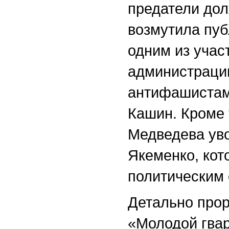
предатели дол
возмутила пуб
одним из учас
администрации
антифашистами
Кашин. Кроме 
Медведева ув
Якеменко, кот
политическим 
Детально прор
«Молодой гвар