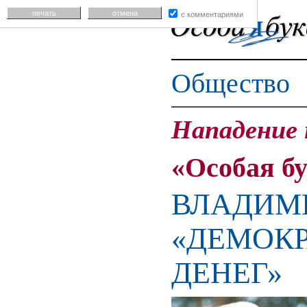
печать
отмена
с комментариями
Общество
Нападение 
«Особая б
ВЛАДИМИ
«ДЕМОКР
ДЕНЕГ»