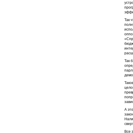
устр
прог
эффе
Так 
полн
испо
оппо
«Спр
бюдж
инте
расш
Так 
опре
парл
демо
Тако
цело
прев
попр
зави
А эт
зако
Нали
свер
Все 