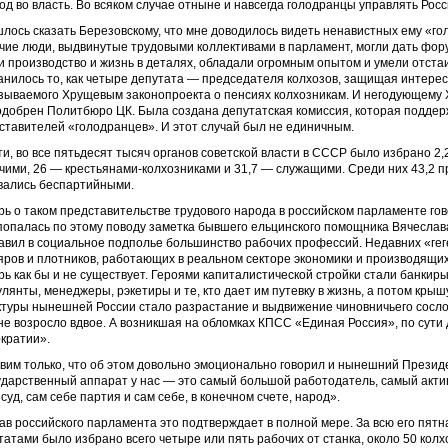
од во власть. Во всяком случае отныне и навсегда голодранцы управлять Росс
лось сказать Березовскому, что мне доводилось видеть ненавистных ему «г
чие люди, выдвинутые трудовыми коллективами в парламент, могли дать фор
и производство и жизнь в деталях, обладали огромным опытом и умели отста
анилось то, как четыре депутата — председателя колхозов, защищая интерес
зываемого Хрущевым законопроекта о пенсиях колхозникам. И негодующему Х
одобрен Политбюро ЦК. Была создана депутатская комиссия, которая поддерж
ставителей «голодранцев». И этот случай был не единичным.
ти, во все пятьдесят тысяч органов советской власти в СССР было избрано 2,2
чими, 26 — крестьянами-колхозниками и 31,7 — служащими. Среди них 43,2 п
вались беспартийными.
рь о таком представительстве трудового народа в российском парламенте гов
попалась по этому поводу заметка бывшего ельцинского помощника Вячеслава
авил в социальное подполье большинство рабочих профессий. Недавних «геге
яров и плотников, работающих в реальном секторе экономики и производящих
рь как бы и не существует. Героями капиталистической стройки стали банкир
улянты, менеджеры, рэкетиры и те, кто дает им путевку в жизнь, а потом кры
ктуры нынешней России стало разрастание и выдвижение чиновничьего сослов
не возросло вдвое. А возникшая на обломках КПСС «Единая Россия», по сути 
кратии».
вим только, что об этом довольно эмоционально говорил и нынешний Президен
ударственный аппарат у нас — это самый большой работодатель, самый акти
суд, сам себе партия и сам себе, в конечном счете, народ».
ав российского парламента это подтверждает в полной мере. За всю его пят
татами было избрано всего четыре или пять рабочих от станка, около 50 колх