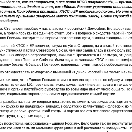
 ни делаем, как ни стараемся, а все равно КПСС получается!», — призн
твительно, наблюдая за тем, как «Единая Россия» укрепляет свои пози
аситься. Приходится признать: КПСС и ЕР необычайно похожи. Но это 
альным признакам (подробнее можно почитать здесь). Более глубокий 
го общего.
ор Степанович вообще у нас златоуст и российский Демосфен. Его афоризмы 
, а получилось как всегда» чего стоит. Вот и в вопросе о сходстве партий «по
ная Россия» находится на верном проторенном пути, а концы с концами не сх
равнений КПСС и ЕР, конечно, никуда не уйти. Старшее, да и в какой-то степ
унистическая партия Советского Союза, чем она занималась и какую роль игр
еменных либерал-реформаторов, начиная с Президента и Премьера, отцов п
одного рынка Попова и Собчака, были когда-то членами КПСС и вполне комфорт
визору беседу Чубайса с Познером, наверняка помнит, как оба собеседника 
ко отождествлять компартию с нынешней «Единой Россией» не только наивно
ие считают, что «Единая Россия» с самого начала строилась по образу и под
ъезды, пленумы ЦК, президиумы, исполкомы, партийные аппараты и так далее.
ение и органы партийного руководства во всем мире имеют много общего. Но у
рии, социальном характере и самом предназначении каждой партии.
ы разобраться в этом вопросе достаточно вспомнить как рождалась партия ко
чих кружках на фабриках и заводах, в солдатских коллективах и флотских эки
снизу из рабоче-крестьянской среды. И партия все сто лет своего существова
ми труда, трудовым народом.
рь посмотрим, как рождалась «Единая Россия». Дело было так: по результата
ьего созывов самыми большими фракциями в ней располагали коммунисты. Э