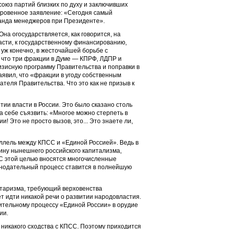
союз партий близких по духу и заключивших
кровенное заявление: «Сегодня самый
анда менеджеров при Президенте».
на огосударствляется, как говорится, на
асти, к государственному финансированию,
уж конечно, в жесточайшей борьбе с
 что три фракции в Думе — КПРФ, ЛДПР и
изисную программу Правительства и поправки в
аявил, что «фракции в угоду собственным
теля Правительства. Что это как не призыв к
ии власти в России. Это было сказано столь
а себе съязвить: «Многое можно стерпеть в
 Это не просто вызов, это... Это знаете ли,
ллель между КПСС и «Единой Россией». Ведь в
ину нынешнего российского капитализма,
С этой целью вносятся многочисленные
онодательный процесс ставится в полнейшую
нтаризма, требующий верховенства
т идти никакой речи о развитии народовластия.
тельному процессу «Единой России» в орудие
ии.
т никакого сходства с КПСС. Поэтому приходится