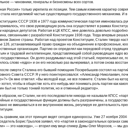
льное — чиновники, генералы и бизнесмены всех сортов.
ная Россия» только укрепила их позиции. Тем самым изменив характер совре
 стала неотделимой частью существующего государственного механизма. И в
нституциях СССР 1936 и 1977 года коммунистическая партия именовалась ру
еркивалось, что свою руководящую роль она осуществляет в рамках Конститу
м народных депутатов. Работая в ЦК КПСС, мне довелось довольно подробн
ина, связанными с разработкой Конституции 1936 года. Тогда впервые решал
вном Законе страны. Работая над проектом Конституции, Сталин твердо наст
ье 126, устанавливающей право граждан на объединение в профсоюзные, ко
ственные организации. Партию он определял как передовой отряд трудящихс
тьян и трудовой интеллигенции, представляющий собой руководящее ядро вс
и государственных. Он долго раздумывал над этой статьей, переписывал ее, 
илось слово «ядро» и он его несколько раз вычеркивал, а потом снова восста
после смерти Сталина его бывший помощник Поскребышев состоял на парти
овного Совета СССР. Я у него поинтересовался: «Александр Николаевич, поч
о»?» Он мне ответил: «Вы молодой еще, не все помните. Сталин был на катор
е хотел, чтобы в обществе хоть кто-нибудь мог понимать роль партии как како
ин был не только тонкий политик, но и отменный редактор».
м образом, ни Сталин, ни его последователи никогда не называли КПСС «парт
ийные и государственные функции должны быть разграничены, а государство,
вано не вмешиваться в ее внутреннюю жизнь, регулируя ее деятельность пре
титуции.
рь сравним, как этот принцип видят сегодня единороссы. Уже 27 ноября 2004
седатель Борис Грызлов заявил, что «партия в законодательных органах сам
ии» — это навсегда», — вторил ему вице-спикер Думы Олег Морозов, — мы до