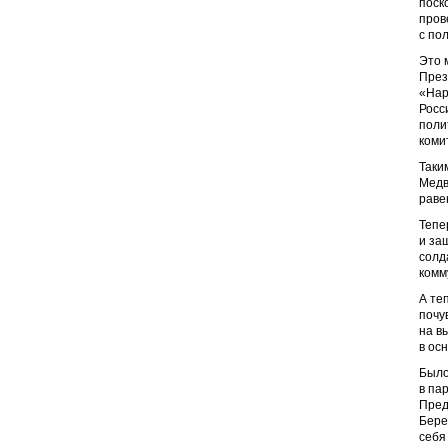
поск
пров
с по
Это 
През
«Нар
Росс
поли
коми
Таки
Медв
раве
Тепе
и за
солд
комм
А те
почу
на в
в ос
Было
в па
Пред
Бере
себя