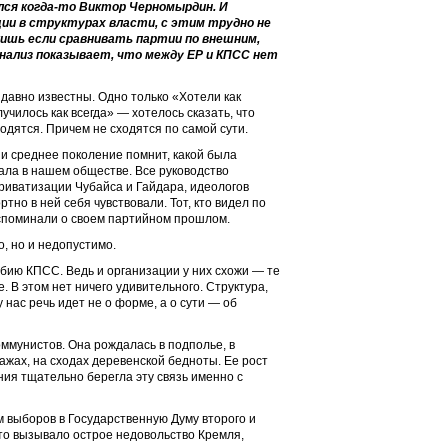
ался когда-то Виктор Черномырдин. И
ции в структурах власти, с этим трудно не
лишь если сравнивать партии по внешним,
анализ показывает, что между ЕР и КПСС нет
давно известны. Одно только «Хотели как
лучилось как всегда» — хотелось сказать, что
одятся. Причем не сходятся по самой сути.
ени среднее поколение помнит, какой была
ала в нашем обществе. Все руководство
риватизации Чубайса и Гайдара, идеологов
но в ней себя чувствовали. Тот, кто видел по
вспоминали о своем партийном прошлом.
, но и недопустимо.
обию КПСС. Ведь и организации у них схожи — те
 В этом нет ничего удивительного. Структура,
 нас речь идет не о форме, а о сути — об
ммунистов. Она рождалась в подполье, в
пажах, на сходах деревенской бедноты. Ее рост
ния тщательно берегла эту связь именно с
м выборов в Государственную Думу второго и
то вызывало острое недовольство Кремля,