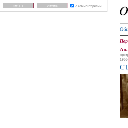
печать
отмена
с комментариями
Общ
Пар
Ан
пред
1955
С