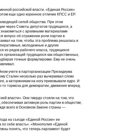
менной российской власти. «Единая Россия»
 этом еще одно коренное отличие КПСС и ЕР.
ководящей силой общества. При этом
ции через Советы депутатов трудящихся, а
о знакомиться с архивными материалами
ся вопрос об отражении роли партии в
аивал на том, чтобы эта проблема решалась в
оперативные, молодежные и другие
я из рядов рабочего класса, трудящихся
ех организаций трудящихся как общественных,
подбирая точные формулировки. Ему не очень
навливал.
йном учете в парторганизации Президиума
ему Сталин несколько раз вычеркивал слово
ге, а каторжникам на ногу приковывали ядро. И
го-то тормоза для демократии, движения вперед.
ией власти». Они твердо стояли на том, что
 обеспечивая активную роль партии в обществе,
жде всего в Основном Законе страны —
 года на съезде «Единой России» ее
а по себе власть». «Монополия «Единой
лжны понять, что теперь парламент будет