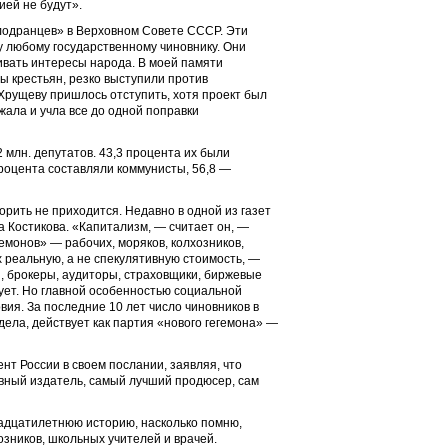
ией не будут».
олодранцев» в Верховном Совете СССР. Эти
у любому государственному чиновнику. Они
ивать интересы народа. В моей памяти
ы крестьян, резко выступили против
рущеву пришлось отступить, хотя проект был
ала и учла все до одной поправки
 млн. депутатов. 43,3 процента их были
роцента составляли коммунисты, 56,8 —
орить не приходится. Недавно в одной из газет
 Костикова. «Капитализм, — считает он, —
монов» — рабочих, моряков, колхозников,
 реальную, а не спекулятивную стоимость, —
ы, брокеры, аудиторы, страховщики, биржевые
шует. Но главной особенностью социальной
ия. За последние 10 лет число чиновников в
дела, действует как партия «нового гегемона» —
т России в своем послании, заявляя, что
вный издатель, самый лучший продюсер, сам
надцатилетнюю историю, насколько помню,
озников, школьных учителей и врачей.