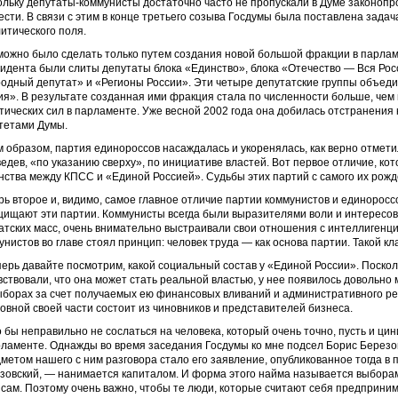
ольку депутаты-коммунисты достаточно часто не пропускали в Думе законопр
ести. В связи с этим в конце третьего созыва Госдумы была поставлена зад
литического поля.
можно было сделать только путем создания новой большой фракции в парла
идента были слиты депутаты блока «Единство», блока «Отечество — Вся Росс
одный депутат» и «Регионы России». Эти четыре депутатские группы объед
ия». В результате созданная ими фракция стала по численности больше, чем 
тических сил в парламенте. Уже весной 2002 года она добилась отстранения
тетами Думы.
м образом, партия единороссов насаждалась и укоренялась, как верно отмет
едев, «по указанию сверху», по инициативе властей. Вот первое отличие, ко
нства между КПСС и «Единой Россией». Судьбы этих партий с самого их ро
рь второе и, видимо, самое главное отличие партии коммунистов и единороссо
щищают эти партии. Коммунисты всегда были выразителями воли и интересов р
атских масс, очень внимательно выстраивали свои отношения с интеллигенц
унистов во главе стоял принцип: человек труда — как основа партии. Такой 
перь давайте посмотрим, какой социальный состав у «Единой России». Поскол
вствовали, что она может стать реальной властью, у нее появилось довольно
ыборах за счет получаемых ею финансовых вливаний и административного ре
новной своей части состоит из чиновников и представителей бизнеса.
 бы неправильно не сослаться на человека, который очень точно, пусть и цин
рламенте. Однажды во время заседания Госдумы ко мне подсел Борис Березо
метом нашего с ним разговора стало его заявление, опубликованное тогда в п
зовский, — нанимается капиталом. И форма этого найма называется выборам
 сам. Поэтому очень важно, чтобы те люди, которые считают себя предприни