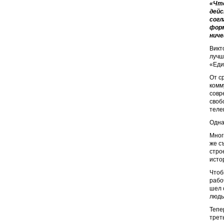
«Что
дейс
согл
форм
ниче
Викт
лучше
«Еди
От с
комм
совр
своб
теле
Одна
Мног
же с
стро
исто
Чтоб
рабо
шел 
людь
Тепе
трет