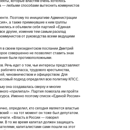
оекты, которые властям очень хотелось
ача — любыми способами вытеснить коммунистов
менте. Поэтому по инициативе Администрации
ия», а также примкнувшие к ним группы
инились и объявили себя партией «Единая
все другие, изменив тем самым расклад
 коммунистов от руководства всеми ведущими
ил в своем президентском послании Дмитрий
торое совершенно не позволяет ставить знак
ждения были противоположными.
в. Речь идет о том, чьи интересы представляют
абочего класса, трудового крестьянства,
ией, чиновничеством и офицерством. Для
классовый подход определял всю политику КПСС.
ьку она создавалась сверху и многие
 много «прилипал». Партия помогала им пройти
сурса. Именно поэтому список «Единой России»
ично, определил, кто сегодня является властью
вский — на тот момент он тоже был депутатом.
ечати. «Власть в России — говорил
и. В то же время капитал должен защищать
мателями, капиталистами сами пошли на этот