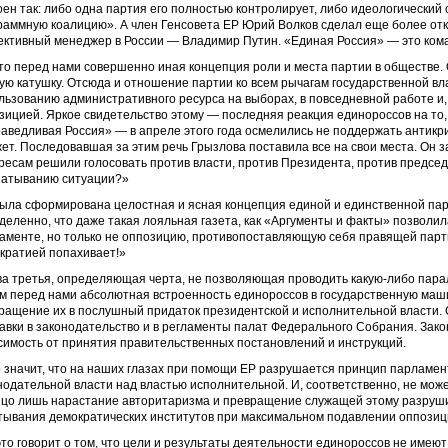
оен так: либо одна партия его полностью контролирует, либо идеологический 
раммную коалицию». А член Генсовета ЕР Юрий Волков сделал еще более от
ктивный менеджер в России — Владимир Путин. «Единая Россия» — это ком
что перед нами совершенно иная концепция роли и места партии в обществе. О
ую катушку. Отсюда и отношение партии ко всем рычагам государственной вл
льзованию административного ресурса на выборах, в повседневной работе и, 
зицией. Яркое свидетельство этому — последняя реакция единороссов на то,
аведливая Россия» — в апреле этого года осмелились не поддержать антикр
ет. Последовавшая за этим речь Грызлова поставила все на свои места. Он з
ресам решили голосовать против власти, против Президента, против председа
атыванию ситуации?»
была сформирована целостная и ясная концепция единой и единственной парт
деленно, что даже такая лояльная газета, как «Аргументы и факты» позволил
аменте, но только не оппозицию, противопоставляющую себя правящей партии!
кратией попахивает!»
ва третья, определяющая черта, не позволяющая проводить какую-либо пара
м перед нами абсолютная встроенность единороссов в государственную маш
ращение их в послушный придаток президентской и исполнительной власти. 
авки в законодательство и в регламенты палат Федерального Собрания. Зак
симость от принятия правительственных постановлений и инструкций.
о значит, что на наших глазах при помощи ЕР разрушается принцип парламе
нодательной власти над властью исполнительной. И, соответственно, не може
цо лишь нарастание авторитаризма и превращение служащей этому разруши
тывания демократических институтов при максимальном подавлении оппозиц
это говорит о том, что цели и результаты деятельности единороссов не имею