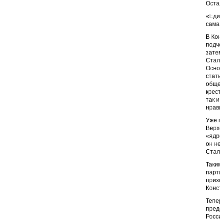
Оста
«Еди
сама
В Ко
подч
зате
Стал
Осно
стат
обще
крес
так 
нрав
Уже 
Верх
«ядр
он н
Стал
Таки
парт
приз
Конс
Тепе
пред
Росс