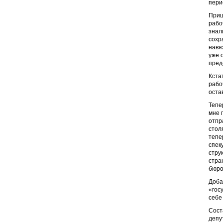
пери
Приш
рабо
знал
сохр
навя
уже 
пред
Кста
рабо
оста
Тепе
мне 
отпр
стол
тепе
спек
стру
стра
бюро
Доба
«гос
себе 
Сост
депу