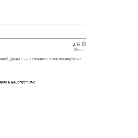
В
Б
А
Шрифт
нной Думы 1 — 3 созывов, член компартии с
вно и недопустимо