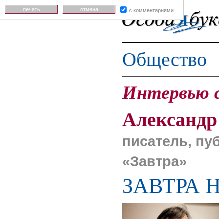
печать
отмена
с комментариями
Общество
Интервью 
Александ
писатель, пу
«Завтра»
ЗАВТРА 