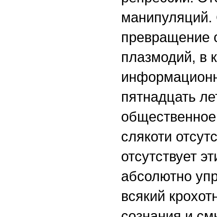
манипуляций. 
превращение о
плазмодий, в 
информационн
пятнадцать ле
общественное 
слякоти отсут
отсутствует эт
абсолютно упр
всякий крохот
сознания и см