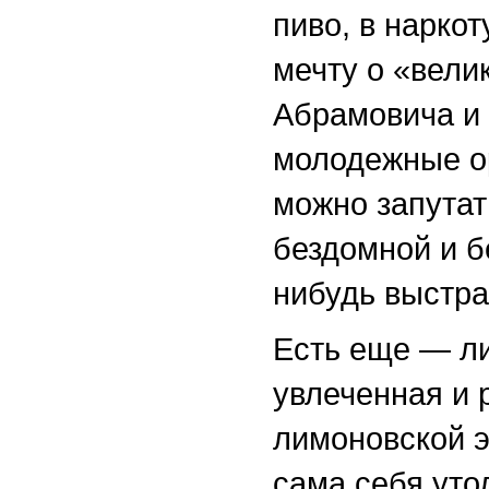
пиво, в нарко
мечту о «вели
Абрамовича и 
молодежные ор
можно запутат
бездомной и б
нибудь выстра
Есть еще — ли
увлеченная и
лимоновской э
сама себя уто