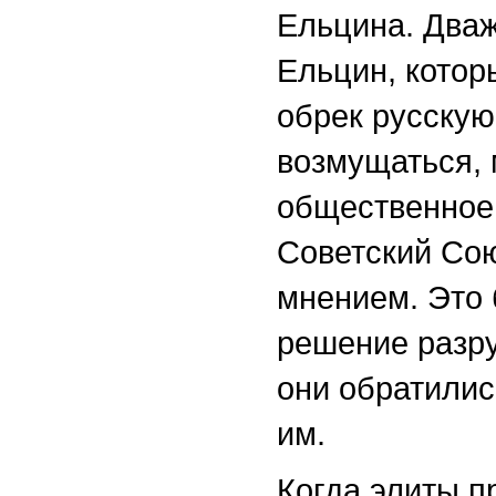
Ельцина. Два
Ельцин, котор
обрек русскую
возмущаться, 
общественное м
Советский Со
мнением. Это 
решение разру
они обратили
им.
Когда элиты 