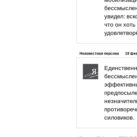
бессмыслен
увидел: вс
что он хоть
удовлетвор
Неизвестная персона
19 фев
Единственн
бессмыслен
эффективны
предпосылк
незначител
противореч
силовиков.