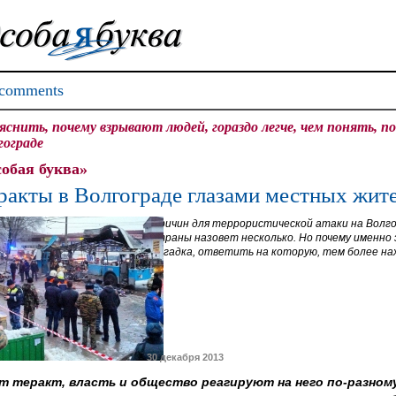
comments
яснить, почему взрывают людей, гораздо легче, чем понять, п
гограде
обая буква»
ракты в Волгограде глазами местных жит
Причин для террористической атаки на Волг
страны назовет несколько. Но почему именно
Загадка, ответить на которую, тем более нах
30 декабря 2013
ит теракт, власть и общество реагируют на него по-разном