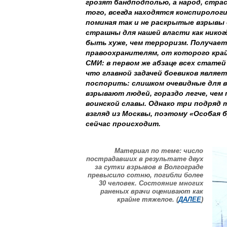
грозят бандподполью, а народ, страс
того, всегда находятся конспирологи
поминая так и не раскрытые взрывы 
страшны для нашей власти как никог
быть хуже, чем терроризм. Получает
правоохранителям, от которого кра
СМИ: в первом же абзаце всех статей
что главной задачей боевиков являе
поспорить: слишком очевидные для вс
взрывают людей, гораздо легче, чем 
воинской славы. Однако три подряд 
взгляд из Москвы, поэтому «Особая б
сейчас происходит.
Материал по теме: число
пострадавших в результате двух
за сутки взрывов в Волгограде
превысило сотню, погибли более
30 человек. Состояние многих
раненых врачи оценивают как
крайне тяжелое. (
ДАЛЕЕ
)