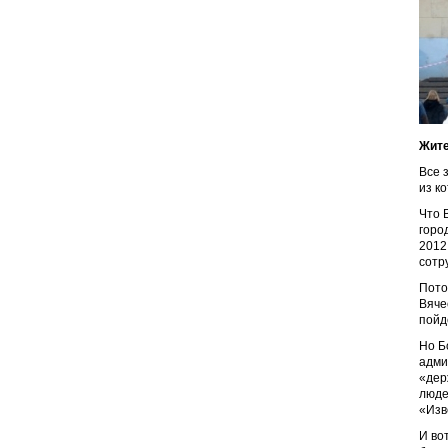
Жите
Все 
из к
Что 
горо
2012
сотр
Пото
Вяче
пойд
Но Б
адми
«дер
люде
«Изв
И во