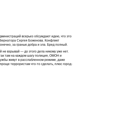
 администраций всерьез обсуждают идею, что это
убернатора Сергея Боженова. Конфликт
конечно, за гранью добра и зла. Бред полный.
й не взрывай — до этого дела никому уже нет.
так там на каждом шагу полиция, ОМОН и
службы живут в расслабленном режиме, даже
 проще террористам что-то сделать, плюс город-