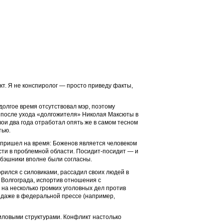
кт. Я не конспиролог — просто приведу факты,
 долгое время отсутствовал мэр, поэтому
и после ухода «долгожителя» Николая Максюты в
вои два года отработал опять же в самом тесном
тью.
 пришел на время: Боженов является человеком
ти в проблемной области. Посидит-посидит — и
сбэшники вполне были согласны.
орился с силовиками, рассадил своих людей в
 Волгограда, испортив отношения с
на несколько громких уголовных дел против
 даже в федеральной прессе (например,
иловыми структурами. Конфликт настолько