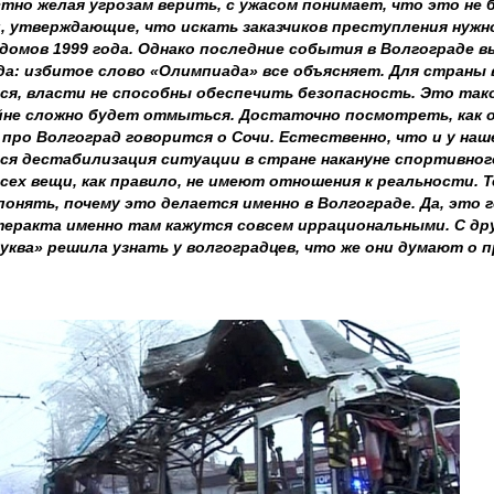
тно желая угрозам верить, с ужасом понимает, что это не 
, утверждающие, что искать заказчиков преступления нужно н
домов 1999 года. Однако последние события в Волгограде
да: избитое слово «Олимпиада» все объясняет. Для страны 
ся, власти не способны обеспечить безопасность. Это так
йне сложно будет отмыться. Достаточно посмотреть, как
 про Волгоград говорится о Сочи. Естественно, что и у наш
тся дестабилизация ситуации в стране накануне спортивного
ех вещи, как правило, не имеют отношения к реальности. Т
понять, почему это делается именно в Волгограде. Да, это 
теракта именно там кажутся совсем иррациональными. С др
уква» решила узнать у волгоградцев, что же они думают о п