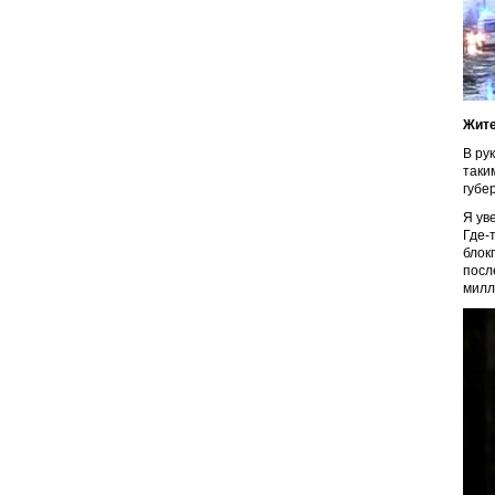
Жите
В ру
таки
губе
Я ув
Где-
блок
посл
милл