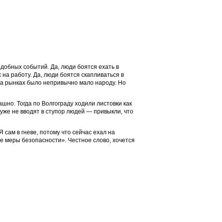
подобных событий. Да, люди боятся ехать в
на работу. Да, люди боятся скапливаться в
на рынках было непривычно мало народу. Но
рашно. Тогда по Волгограду ходили листовки как
 уже не вводят в ступор людей — привыкли, что
 сам в гневе, потому что сейчас ехал на
е меры безопасности». Честное слово, хочется