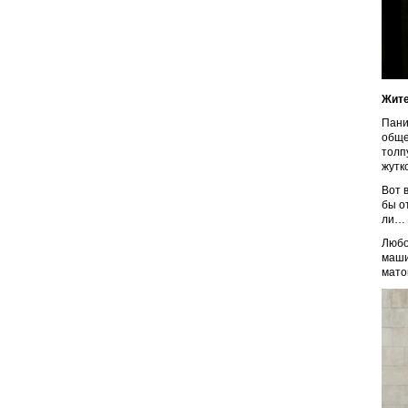
Жите
Пани
обще
толп
жутк
Вот в
бы о
ли…
Любо
маши
мато