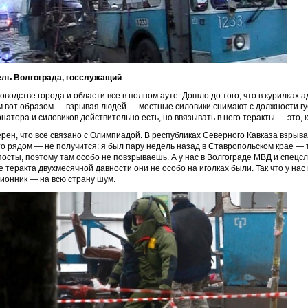
ль Волгограда, госслужащий
ководстве города и области все в полном ауте. Дошло до того, что в курилках
м вот образом — взрывая людей — местные силовики снимают с должности г
рнатора и силовиков действительно есть, но ввязывать в него теракты — это, 
ерен, что все связано с Олимпиадой. В республиках Северного Кавказа взрыва
то рядом — не получится: я был пару недель назад в Ставропольском крае — 
посты, поэтому там особо не повзрываешь. А у нас в Волгограде МВД и спец
е теракта двухмесячной давности они не особо на иголках были. Так что у нас
ионник — на всю страну шум.