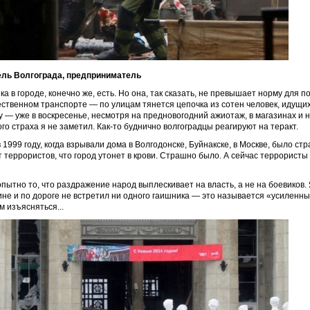
ль Волгограда, предприниматель
ка в городе, конечно же, есть. Но она, так сказать, не превышает норму для 
ственном транспорте — по улицам тянется цепочка из сотен человек, идущих 
у — уже в воскресенье, несмотря на предновогодний ажиотаж, в магазинах и 
ого страха я не заметил. Как-то буднично волгоградцы реагируют на теракт.
 1999 году, когда взрывали дома в Волгодонске, Буйнакске, в Москве, было ст
т террористов, что город утонет в крови. Страшно было. А сейчас террористы
пытно то, что раздражение народ выплескивает на власть, а не на боевиков. Я
не и по дороге не встретил ни одного гаишника — это называется «усиленны
м изъясняться...