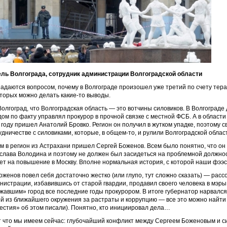
ль Волгограда, сотрудник администрации Волгоградской области
задаются вопросом, почему в Волгограде произошел уже третий по счету тера
оторых можно делать какие-то выводы.
Волгоград, что Волгоградская область — это вотчины силовиков. В Волгограде
дом по факту управлял прокурор в прочной связке с местной ФСБ. А в област
 году пришел Анатолий Бровко. Регион он получил в жутком упадке, поэтому с
удничестве с силовиками, которые, в общем-то, и рулили Волгоградской облас
м в регион из Астрахани пришел Сергей Боженов. Всем было понятно, что он
слава Володина и поэтому не должен был засидеться на проблемной должнос
ет на повышение в Москву. Вполне нормальная история, с которой наши фээ
оженов повел себя достаточно жестко (или глупо, тут сложно сказать) — расс
нистрации, избавившись от старой гвардии, продавил своего человека в мэры
жавшим» город все последние годы прокурором. В итоге губернатор нарвался 
й из ближайшего окружения за растраты и коррупцию — все это можно найти
естия» об этом писали). Понятно, кто инициировал дела…
т что мы имеем сейчас: глубочайший конфликт между Сергеем Боженовым и с