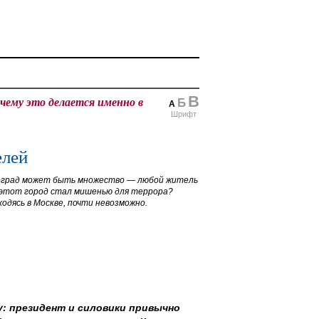
В
очему это делается именно в
Б
А
Шрифт
елей
оград может быть множество — любой житель
 этот город стал мишенью для террора?
одясь в Москве, почти невозможно.
у: президент и силовики привычно