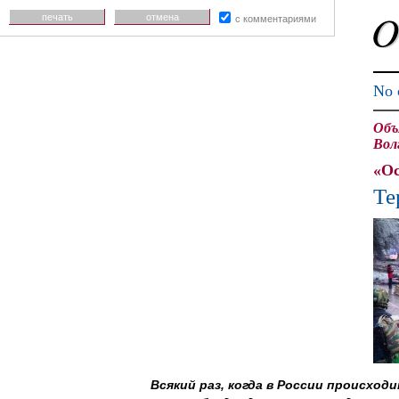
печать
отмена
с комментариями
No 
Объ
Вол
«Ос
Те
Всякий раз, когда в России происход