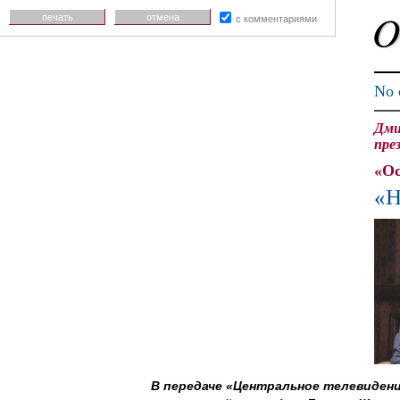
печать
отмена
с комментариями
No 
Дми
пре
«Ос
«Н
В передаче «Центральное телевидени