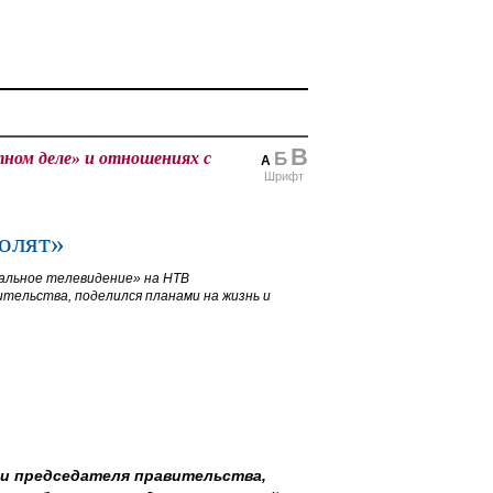
В
ном деле» и отношениях с
Б
А
Шрифт
волят»
альное телевидение» на НТВ
тельства, поделился планами на жизнь и
ни председателя правительства,