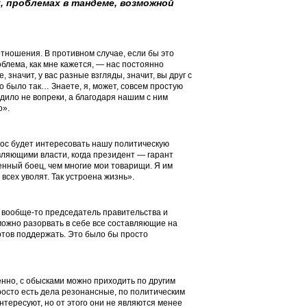
, проблемах в тандеме, возможной
отношения. В противном случае, если бы это
блема, как мне кажется, — нас постоянно
 значит, у вас разные взгляды, значит, вы друг с
о было так… Знаете, я, может, совсем простую
одило не вопреки, а благодаря нашим с ним
о».
прос будет интересовать нашу политическую
вляющими власти, когда президент — гарант
нный боец, чем многие мои товарищи. Я им
 всех уволят. Так устроена жизнь».
 я вообще-то председатель правительства и
можно разорвать в себе все составляющие на
 готов поддержать. Это было бы просто
венно, с обысками можно приходить по другим
росто есть дела резонансные, по политическим
нтересуют, но от этого они не являются менее