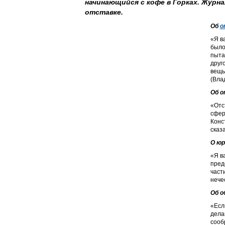
начинающийся с кофе в Горках. Журн
отставке.
Об
о
«Я в
было
пыта
друг
вещь
(Вла
Об о
«Отс
сфер
Конс
сказ
О юр
«Я в
пред
части
нече
Об о
«Есл
дела
сооб