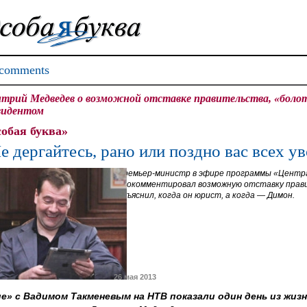
comments
трий Медведев о возможной отставке правительства, «болот
зидентом
обая буква»
е дергайтесь, рано или поздно вас всех у
Премьер-министр в эфире программы «Центр
прокомментировал возможную отставку прави
объяснил, когда он юрист, а когда — Димон.
26 мая 2013
е» с Вадимом Такменевым на НТВ показали один день из жиз