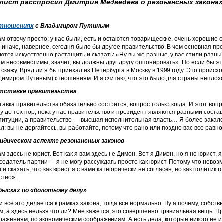
алист расспросил Дмитрия Медведева о резонансных законах
тношениях
с Владимиром Путиным
ам отвечу просто: у нас были, есть и остаются товарищеские, очень хорошие 
 иначе, наверное, сегодня было бы другое правительство. В чем основная про
ются искусственно растащить и сказать: «Ну вы же разные, у вас стили разные,
ом несовместимы, значит, вы должны друг другу оппонировать». Но если бы эт
 скажу. Вряд ли я бы приехал из Петербурга в Москву в 1999 году. Это происх
димиром Путиным) отношениям. И я считаю, что это было для страны неплох
тставке правительства
тавка правительства обязательно состоится, вопрос только когда. И этот во
у до тех пор, пока у нас правительство и президент являются разными соста
титуции, а правительство — высшая исполнительная власть… Я более закале
ал: вы не дергайтесь, вы работайте, потому что рано или поздно вас все равно
идическом аспекте резонансных законов
ам здесь не юрист. Вот как я вам здесь не Димон. Вот я Димон, но я не юрист,
седатель партии — я не могу рассуждать просто как юрист. Потому что невоз
 и сказать, что как юрист я с вами категорически не согласен, но как политик
стно».
бысках по «болотному делу»
и все это делается в рамках закона, тогда все нормально. Ну а почему, собст
м, а здесь нельзя что ли? Мне кажется, это совершенно тривиальная вещь. П
ражениям, по экономическим соображениям. А есть дела, которые никого не и