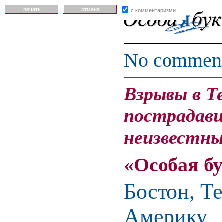
печать
отмена
с комментариями
No commen
Взрывы в Т
пострадавш
неизвестн
«Особая б
Бостон, Т
Америку