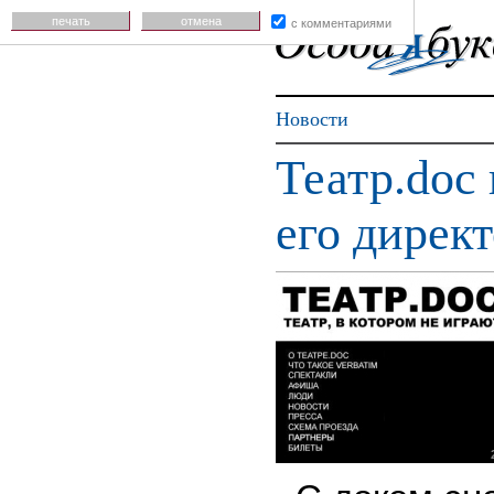
печать
отмена
с комментариями
Новости
Театр.doc
его дирек