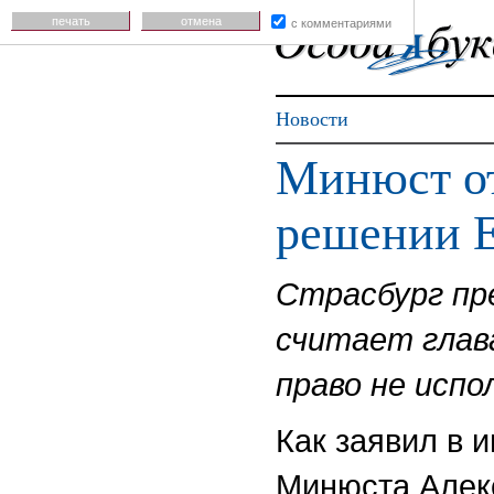
печать
отмена
с комментариями
Новости
Минюст о
решении
Страсбург пр
считает глав
право не исп
Как заявил в 
Минюста Алек