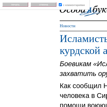
печать
отмена
с комментариями
Новости
Исламисты
курдской 
Боевикам «Ис
захватить ору
Как сообщил 
человека в Си
помощи воюющ