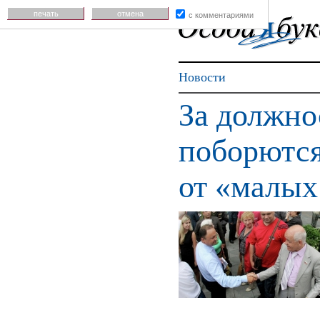
печать
отмена
с комментариями
Новости
За должно
поборютс
от «малых