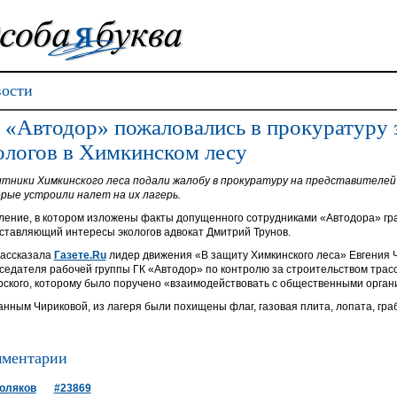
ости
 «Автодор» пожаловались в прокуратуру з
ологов в Химкинском лесу
тники Химкинского леса подали жалобу в прокуратуру на представителей
рые устроили налет на их лагерь.
ление, в котором изложены факты допущенного сотрудниками «Автодора» граб
ставляющий интересы экологов адвокат Дмитрий Трунов.
рассказала
Газете.Ru
лидер движения «В защиту Химкинского леса» Евгения Ч
седателя рабочей группы ГК «Автодор» по контролю за строительством тра
рского, которому было поручено «взаимодействовать с общественными орган
анным Чириковой, из лагеря были похищены флаг, газовая плита, лопата, грабл
ментарии
оляков
#23869