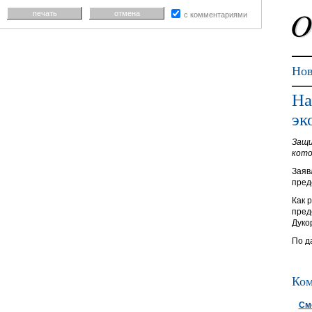
печать
отмена
с комментариями
Нов
На
эк
Защи
кото
Заяв
пред
Как 
пред
Дуко
По д
Ком
См