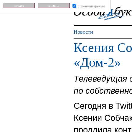
печать
отмена
с комментариями
Новости
Ксения Со
«Дом-2»
Телеведущая 
по собственн
Сегодня в Twi
Ксении Собчак
продлила конт